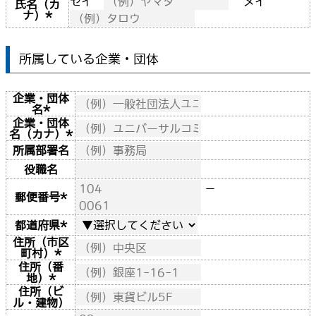
セイ
メイ
氏名（カ
ナ）
*
所属している企業・団体
企業・団体
名
*
企業・団体
名（カナ）
*
所属部署名
役職名
－
郵便番号
*
都道府県
*
住所（市区
町村）
*
住所（番
地）
*
住所（ビ
ル・建物）