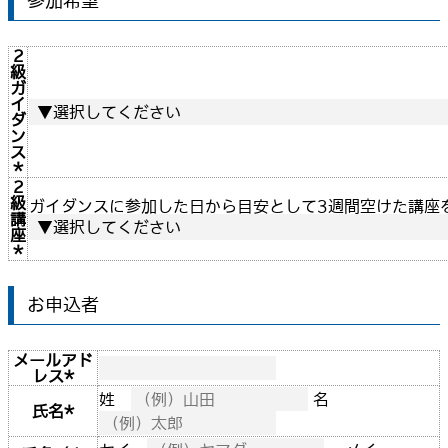
参加希望
2
級
ガ
イ
ダ
ン
ス
*
2
級
ガイダンスに参加した日から目安として3週間空けた講座
講
座
*
お申込者
メールアド
レス
*
姓
名
氏名
*