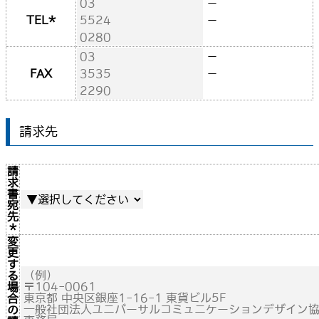
－
TEL
*
－
－
FAX
－
請求先
請
求
書
宛
先
*
変
更
す
る
場
合
の