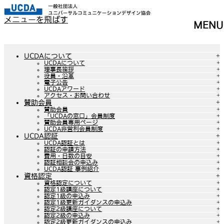
メニューを飛ばす
MENU
UCDAについて
UCDAについて
理事長挨拶
役員・沿革
電子公告
UCDAアワード
アクセス・お問い合わせ
賛助会員
賛助会員
「UCDAの窓口」会員制度
賛助会員専用ページ
UCDA非営利会員制度
UCDA認証
UCDA認証とは
認証の申請方法
費用・日数の目安
認証相談会の申込み
UCDA認証 事例紹介
資格認定
資格認定について
認定1級講座について
認定1級の申込み
認定1級更新ガイダンスの申込み
認定2級講座について
認定2級の申込み
認定2級更新ガイダンスの申込み