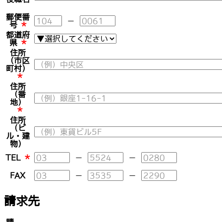
郵便番
－
号
*
都道府
県
*
住所
（市区
町村）
*
住所
（番
地）
*
住所
（ビ
ル・建
物）
TEL
*
－
－
FAX
－
－
請求先
請