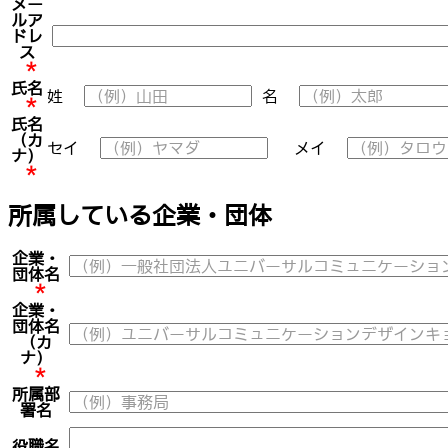
メー
ルア
ドレ
ス
*
氏名
姓
名
*
氏名
（カ
セイ
メイ
ナ）
*
所属している企業・団体
企業・
団体名
*
企業・
団体名
（カ
ナ）
*
所属部
署名
役職名