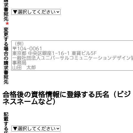
求
書
宛
先
*
変
更
す
る
場
合
の
請
求
書
宛
先
合格後の資格情報に登録する氏名（ビジ
ネスネームなど）
記
載
す
る