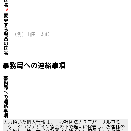
氏
名
*
変
更
す
る
場
合
の
氏
名
事務局への連絡事項
事
務
局
へ
の
連
絡
事
項
入力頂いた個人情報は、一般社団法人ユニバーサルコミュ
ニケーションデザイン協会の下で適切に保管し、お客様の