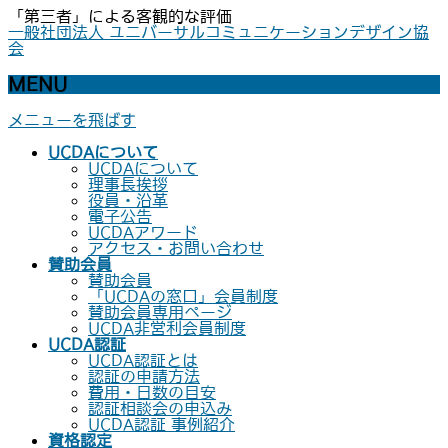
「第三者」による客観的な評価
一般社団法人 ユニバーサルコミュニケーションデザイン協
会
MENU
メニューを飛ばす
UCDAについて
UCDAについて
理事長挨拶
役員・沿革
電子公告
UCDAアワード
アクセス・お問い合わせ
賛助会員
賛助会員
「UCDAの窓口」会員制度
賛助会員専用ページ
UCDA非営利会員制度
UCDA認証
UCDA認証とは
認証の申請方法
費用・日数の目安
認証相談会の申込み
UCDA認証 事例紹介
資格認定