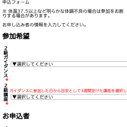
申込フォーム
※ 体温37.5以上など明らかな体調不良の場合は参加をお断
りする場合があります。
お申し込み者の情報を入力してください。
参加希望
2
級
ガ
イ
ダ
ン
ス
*
2
級
ガイダンスに参加した日から目安として3週間空けた講座を選択
講
座
*
お申込者