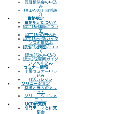
認証相談会の申込
み
UCDA認証 事例紹
介
資格認定
資格認定について
認定1級講座につい
て
認定1級の申込み
認定1級更新ガイダ
ンスの申込み
認定2級講座につい
て
認定2級の申込み
認定2級更新ガイダ
ンスの申込み
セミナー情報
出張セミナー申し
込み
U活カレッジ
ソリューション
特徴と導入のメリ
ット
ソリューションメ
ニュー
UCD研究所
研究テーマと研究
部会