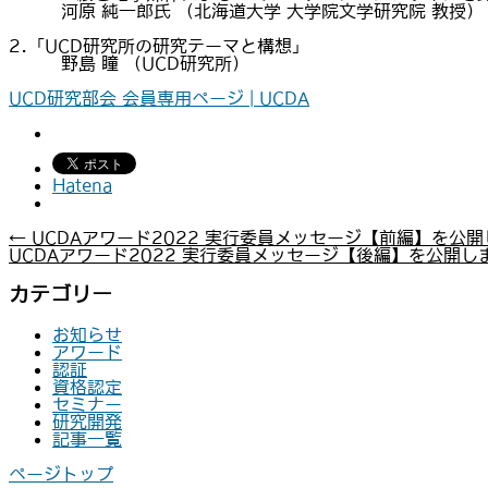
河原 純一郎氏 （北海道大学 大学院文学研究院 教授）
2.「UCD研究所の研究テーマと構想」
野島 瞳 （UCD研究所）
UCD研究部会 会員専用ページ | UCDA
Hatena
←
UCDAアワード2022 実行委員メッセージ【前編】を公
UCDAアワード2022 実行委員メッセージ【後編】を公開し
カテゴリー
お知らせ
アワード
認証
資格認定
セミナー
研究開発
記事一覧
ページトップ