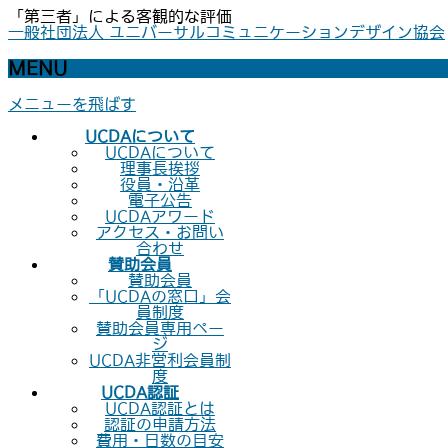
「第三者」による客観的な評価
一般社団法人 ユニバーサルコミュニケーションデザイン協会
MENU
メニューを飛ばす
UCDAについて
UCDAについて
理事長挨拶
役員・沿革
電子公告
UCDAアワード
アクセス・お問い
合わせ
賛助会員
賛助会員
「UCDAの窓口」会
員制度
賛助会員専用ペー
ジ
UCDA非営利会員制
度
UCDA認証
UCDA認証とは
認証の申請方法
費用・日数の目安