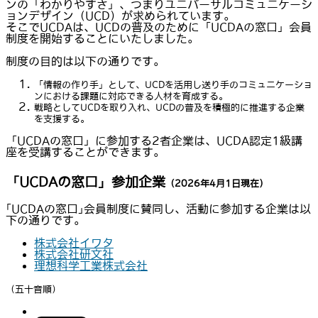
ンの「わかりやすさ」、つまりユニバーサルコミュニケーシ
ョンデザイン（UCD）が求められています。
そこでUCDAは、UCDの普及のために「UCDAの窓口」会員
制度を開始することにいたしました。
制度の目的は以下の通りです。
「情報の作り手」として、UCDを活用し送り手のコミュニケーショ
ンにおける課題に対応できる人材を育成する。
戦略としてUCDを取り入れ、UCDの普及を積極的に推進する企業
を支援する。
「UCDAの窓口」に参加する2者企業は、UCDA認定1級講
座を受講することができます。
「UCDAの窓口」参加企業
（2026年4月1日現在）
｢UCDAの窓口｣会員制度に賛同し、活動に参加する企業は以
下の通りです。
株式会社イワタ
株式会社研文社
理想科学工業株式会社
（五十音順）