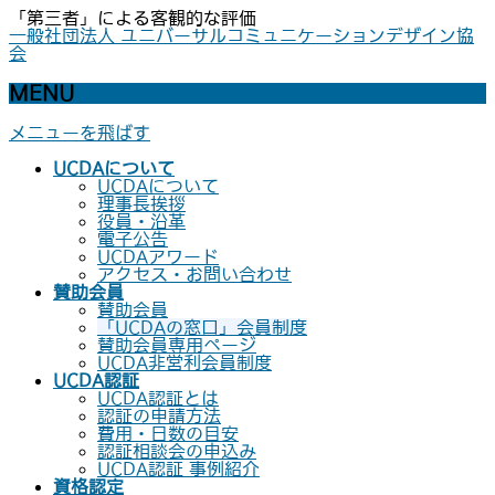
「第三者」による客観的な評価
一般社団法人 ユニバーサルコミュニケーションデザイン協
会
MENU
メニューを飛ばす
UCDAについて
UCDAについて
理事長挨拶
役員・沿革
電子公告
UCDAアワード
アクセス・お問い合わせ
賛助会員
賛助会員
「UCDAの窓口」会員制度
賛助会員専用ページ
UCDA非営利会員制度
UCDA認証
UCDA認証とは
認証の申請方法
費用・日数の目安
認証相談会の申込み
UCDA認証 事例紹介
資格認定