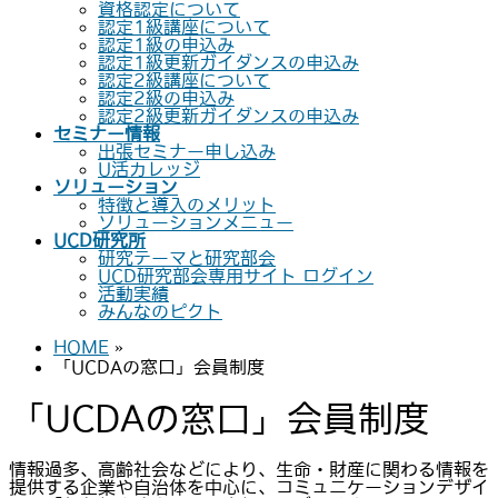
資格認定について
認定1級講座について
認定1級の申込み
認定1級更新ガイダンスの申込み
認定2級講座について
認定2級の申込み
認定2級更新ガイダンスの申込み
セミナー情報
出張セミナー申し込み
U活カレッジ
ソリューション
特徴と導入のメリット
ソリューションメニュー
UCD研究所
研究テーマと研究部会
UCD研究部会専用サイト ログイン
活動実績
みんなのピクト
HOME
»
「UCDAの窓口」会員制度
「UCDAの窓口」会員制度
情報過多、高齢社会などにより、生命・財産に関わる情報を
提供する企業や自治体を中心に、コミュニケーションデザイ