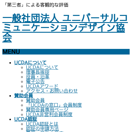
「第三者」による客観的な評価
一般社団法人 ユニバーサルコ
ミュニケーションデザイン協
会
MENU
メ
UCDAについて
ニ
UCDAについて
ュ
理事長挨拶
ー
役員・沿革
を
電子公告
飛
UCDAアワード
ば
アクセス・お問い合わせ
す
賛助会員
賛助会員
「UCDAの窓口」会員制度
賛助会員専用ページ
UCDA非営利会員制度
UCDA認証
UCDA認証とは
認証の申請方法