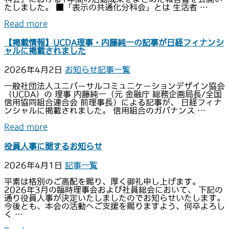
たしました。 ■「表示の共通化分科会」とは 生活者 …
Read more
【掲載情報】UCDA理事・内藤純一の記事が日経フィナンシ
ャルに掲載されました
2026年4月2日
お知らせ
記事一覧
一般社団法人ユニバーサルコミュニケーションデザイン協会
（UCDA）の 理事 内藤純一（元 金融庁 総務企画局長/全国
信用協同組合連合会 前理事長）による記事が、 日経フィナ
ンシャルに掲載されました。 信用組合のガバナンス …
Read more
役員人事に関するお知らせ
2026年4月1日
記事一覧
平素は格別のご高配を賜り、厚く御礼申し上げます。
2026年3月の臨時理事会および社員総会において、 下記の
通り役員人事が決定いたしましたのでお知らせいたします。
今後とも、本会の活動へご支援を賜りますよう、何卒よろし
く …