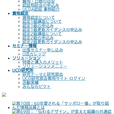
費用・日数の目安
認証相談会の申込み
UCDA認証 事例紹介
資格認定
資格認定について
認定1級講座について
認定1級の申込み
認定1級更新ガイダンスの申込み
認定2級講座について
認定2級の申込み
認定2級更新ガイダンスの申込み
セミナー情報
出張セミナー申し込み
U活カレッジ
ソリューション
特徴と導入のメリット
ソリューションメニュー
UCD研究所
研究テーマと研究部会
UCD研究部会専用サイト ログイン
活動実績
みんなのピクト