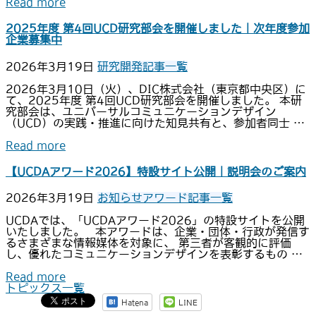
Read more
2025年度 第4回UCD研究部会を開催しました｜次年度参加
企業募集中
2026年3月19日
研究開発
記事一覧
2026年3月10日（火）、DIC株式会社（東京都中央区）に
て、2025年度 第4回UCD研究部会を開催しました。 本研
究部会は、ユニバーサルコミュニケーションデザイン
（UCD）の実践・推進に向けた知見共有と、参加者同士 …
Read more
【UCDAアワード2026】特設サイト公開｜説明会のご案内
2026年3月19日
お知らせ
アワード
記事一覧
UCDAでは、「UCDAアワード2026」の特設サイトを公開
いたしました。 本アワードは、企業・団体・行政が発信す
るさまざまな情報媒体を対象に、 第三者が客観的に評価
し、優れたコミュニケーションデザインを表彰するもの …
Read more
トピックス一覧
Hatena
LINE