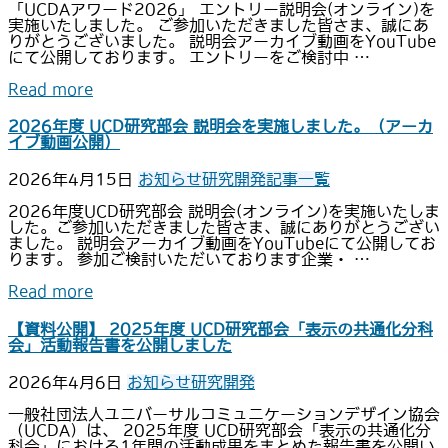
「UCDAアワード2026」 エントリー説明会(オンライン)を
実施いたしました。 ご参加いただきました皆さま、誠にあ
りがとうございました。 説明会アーカイブ動画をYouTube
にて公開しております。 エントリーをご検討中 …
Read more
2026年度 UCD研究部会 説明会を実施しました。（アーカ
イブ動画公開）
2026年4月15日
お知らせ
研究開発
記事一覧
2026年度UCD研究部会 説明会(オンライン)を実施いたしま
した。ご参加いただきました皆さま、誠にありがとうござい
ました。 説明会アーカイブ動画をYouTubeにて公開してお
ります。 参加ご検討いただいております企業・ …
Read more
【資料公開】 2025年度 UCD研究部会「表示の共通化分科
会」活動報告書を公開しました
2026年4月6日
お知らせ
研究開発
一般社団法人ユニバーサルコミュニケーションデザイン協会
（UCDA）は、 2025年度 UCD研究部会「表示の共通化分
科会」における1年間の活動成果をまとめた報告書を公開い