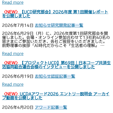
Read more
〈NEW〉
【UCD研究部会】2026年度 第1回開催レポート
を公開しました
2026年7月14日
お知らせ
研究開発
記事一覧
2026年6月29日（月）に、2026年度第1回研究部会を開
催しました。会場・オンライン参加合わせて13社約40名の
皆さまにご参加いただき、各社ご挨拶をいただきました。
前野理事の挨拶「AI時代だからこそ『生活者の理解』 …
Read more
〈NEW〉
【プロジェクトUCD】第69回｜日本コープ共済生
活協同組合連合会様のインタビューを公開しました
2026年6月19日
お知らせ
認証
記事一覧
Read more
〈NEW〉
UCDAアワード2026 エントリー説明会 アーカイ
ブ動画を公開しました
2026年4月20日
アワード
記事一覧