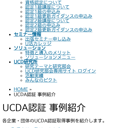
資格認定について
認定1級講座について
認定1級の申込み
認定1級更新ガイダンスの申込み
認定2級講座について
認定2級の申込み
認定2級更新ガイダンスの申込み
セミナー情報
出張セミナー申し込み
U活カレッジ
ソリューション
特徴と導入のメリット
ソリューションメニュー
UCD研究所
研究テーマと研究部会
UCD研究部会専用サイト ログイン
活動実績
みんなのピクト
HOME
»
UCDA認証 事例紹介
UCDA認証 事例紹介
各企業・団体のUCDA認証取得事例を紹介します。