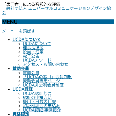
「第三者」による客観的な評価
一般社団法人 ユニバーサルコミュニケーションデザイン協
会
MENU
メニューを飛ばす
UCDAについて
UCDAについて
理事長挨拶
役員・沿革
電子公告
UCDAアワード
アクセス・お問い合わせ
賛助会員
賛助会員
「UCDAの窓口」会員制度
賛助会員専用ページ
UCDA非営利会員制度
UCDA認証
UCDA認証とは
認証の申請方法
費用・日数の目安
認証相談会の申込み
UCDA認証 事例紹介
資格認定