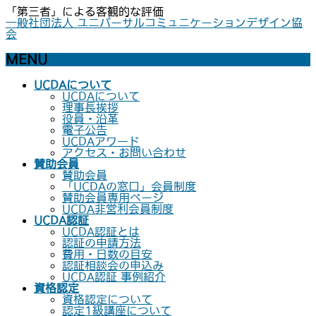
「第三者」による客観的な評価
一般社団法人 ユニバーサルコミュニケーションデザイン協
会
MENU
メ
UCDAについて
ニ
UCDAについて
ュ
理事長挨拶
ー
役員・沿革
を
電子公告
飛
UCDAアワード
ば
アクセス・お問い合わせ
す
賛助会員
賛助会員
「UCDAの窓口」会員制度
賛助会員専用ページ
UCDA非営利会員制度
UCDA認証
UCDA認証とは
認証の申請方法
費用・日数の目安
認証相談会の申込み
UCDA認証 事例紹介
資格認定
資格認定について
認定1級講座について