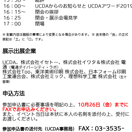
15：50〜
総評
16：00〜
UCDAからのお知らせと UCDAアワード201
16：15〜
閉会の挨拶
16：25
閉会・展示会場見学
17：00
閉場
※ 記載内容は諸般の事情により変更となる場合があります。 ※ 吉本様の「吉」の正式
表記は「土」に「口」です。
展示出展企業
UCDA、株式会社イセトー、株式会社イワタ＆株式会社 電
通
（電通ダイバーシティ・ラボ）、
株式会社Too、東洋美術印刷 株式会社、日本フォーム印刷
工業連合会、株式会社ミック、理想科学工業 株式会社
（五十
音順）
申込方法
参加申込書に必要事項を明記の上、
10月26日（金）までに
FAXでお申込みください。
また、イベント当日は本状に本人の名刺を添付の上、受付に
お渡しください。
FAX：03-3535-
参加申込書の送付先（UCDA事務局）