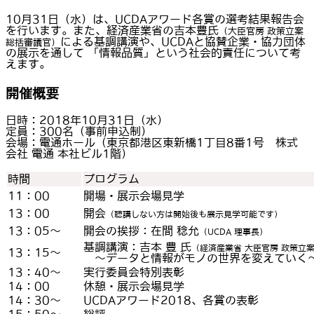
10月31日（水）は、UCDAアワード各賞の選考結果報告会
を行います。また、経済産業省の吉本豊氏
（大臣官房 政策立案
による基調講演や、UCDAと協賛企業・協力団体
総括審議官）
の展示を通して 「情報品質」という社会的責任について考
えます。
開催概要
日時：2018年10月31日（水）
定員：300名（事前申込制）
会場：電通ホール（東京都港区東新橋1丁目8番1号 株式
会社 電通 本社ビル1階）
時間
プログラム
11：00
開場・展示会場見学
13：00
開会
（聴講しない方は開始後も展示見学可能です）
13：05〜
開会の挨拶：在間 稔允
（UCDA 理事長）
基調講演：吉本 豊 氏
（経済産業省 大臣官房 政策
13：15〜
〜データと情報がモノの世界を変えていく
13：40〜
実行委員会特別表彰
14：00
休憩・展示会場見学
14：30〜
UCDAアワード2018、各賞の表彰