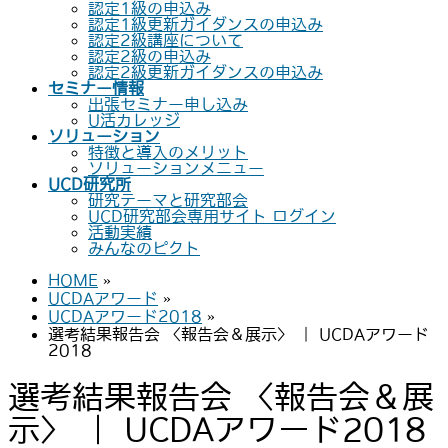
認定1級の申込み
認定1級更新ガイダンスの申込み
認定2級講座について
認定2級の申込み
認定2級更新ガイダンスの申込み
セミナー情報
出張セミナー申し込み
U活カレッジ
ソリューション
特徴と導入のメリット
ソリューションメニュー
UCD研究所
研究テーマと研究部会
UCD研究部会専用サイト ログイン
活動実績
みんなのピクト
HOME
»
UCDAアワード
»
UCDAアワード2018
»
選考結果報告会 〈報告会＆展示〉 ｜ UCDAアワード
2018
選考結果報告会 〈報告会＆展
示〉 ｜ UCDAアワード2018