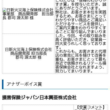
このたびは「情報のわかりや
すさ賞」を授与いただき、誠
にありがとうございます。
弊社は、お客さま本位を実践
するため、お客さまにとって
わかりやすい商品とご満足い
ただけるサービスを提供し、
ご案内文書をわかりやすくす
ることに取り組んでまいりま
した。今回、その取り組みを
高く評価いただき、従業員一
同大変うれしく思っておりま
す。
日新火災海上保険株式会社
これからも、お客さまと代理
商品開発部 担当部長
店の意見に耳を傾けて改善を
郡司 源太郎 様
重ね、お客さまにとって最も
身近で信頼されるリテール損
害保険会社となれますよう、
努力してまいります。
アナザーボイス賞
損害保険ジャパン日本興亜株式会社
【受賞コメント】