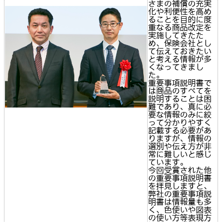
さまの補償の充実
化や利便性を高め
ることを目的に度
重なる商品改定を
実施してきたた
め、保険会社とし
て伝えておきたい
と考える情報が多
くなってきまし
た。
重要事項説明書で
は商品のすべてを
説明することは困
難であり、真に必
要な情報のみに絞
って分かりやすく
記載する必要があ
りますが、情報の
選別や伝え方が非
常に難しいと感じ
ています。
今回受賞された他
の重要事項説明書
を拝見しますと、
弊社の重要事項説
明書は情報量も多
く、色使いや図表
の使い方等表現方