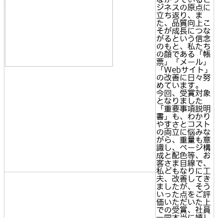
ジネスの原点に
立ち返り、ま
た、品質向上こ
そが成長につな
がるという信念
のもと、私たち
の顔である「帳
票」「メール」
「Webサイト」
の改善に日々努
めています。
今回、受賞対象
となりました
「重要事項説明
書」も、わかり
やすさとコスト
の両立に悩みな
がら、重量も意
識し、ページ構
成と配色等、お
客さま目線で、
私どもなりに工
夫、改善してき
ましたが、そう
いった点をご評
価いただいた上
での受賞、社員
一同本当に嬉し