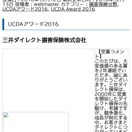
13日
投稿者 :
webmaster
カテゴリー :
損害保険分野
,
UCDAアワード2016
,
UCDA Award 2016
UCDAアワード2016
三井ダイレクト損害保険株式会社
【受賞コメン
ト】
このたびは、大
変価値のある賞
を2年連続でい
ただき、誠にあ
りがとうござい
ます。三井ダイ
レクト損保は、
2000年に営業
を開始したダイ
レクト損保の先
駆け、老舗です
が、競争激化、
成長が鈍化する
中、お客さまと
ダイレクトにつ
ながっているビ