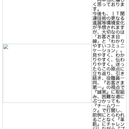
く思っておりま
す。
今後も、ＩＴ関
連技術の更なる
進展等環境変化
が予想されます
が、大切なのは
「お客さま目
線」と「わかり
やすいコミュニ
ケーション」。
見やすく、わか
りやすく、伝わ
りやすく。迷っ
たらこの原点に
立ち返り、引き
続き、役職員一
同、『お客さま
第一』の視点で
『誠実』に取組
み、困難な道に
ぶつかっても
『チームワー
ク』で打開し、
前例にとらわれ
ることなく『革
新』にチャレン
ジしながら『プ