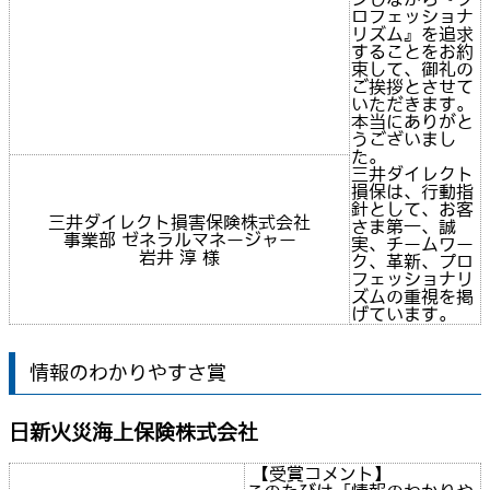
ロフェッショナ
リズム』を追求
することをお約
束して、御礼の
ご挨拶とさせて
いただきます。
本当にありがと
うございまし
た。
三井ダイレクト
損保は、行動指
針として、お客
三井ダイレクト損害保険株式会社
さま第一、誠
事業部 ゼネラルマネージャー
実、チームワー
岩井 淳 様
ク、革新、プロ
フェッショナリ
ズムの重視を掲
げています。
情報のわかりやすさ賞
日新火災海上保険株式会社
【受賞コメント】