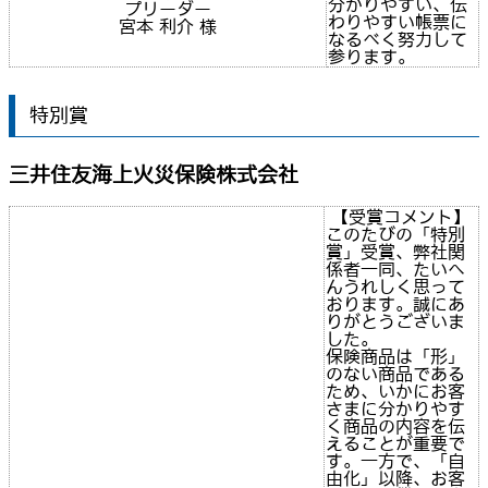
分かりやすい、伝
プリーダー
わりやすい帳票に
宮本 利介 様
なるべく努力して
参ります。
特別賞
三井住友海上火災保険株式会社
【受賞コメント】
このたびの「特別
賞」受賞、弊社関
係者一同、たいへ
んうれしく思って
おります。誠にあ
りがとうございま
した。
保険商品は「形」
のない商品である
ため、いかにお客
さまに分かりやす
く商品の内容を伝
えることが重要で
す。一方で、「自
由化」以降、お客