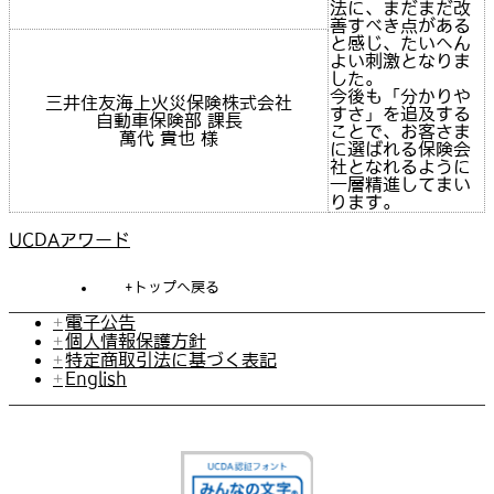
法に、まだまだ改
善すべき点がある
と感じ、たいへん
よい刺激となりま
した。
今後も「分かりや
三井住友海上火災保険株式会社
すさ」を追及する
自動車保険部 課長
ことで、お客さま
萬代 貴也 様
に選ばれる保険会
社となれるように
一層精進してまい
ります。
UCDAアワード
トップへ戻る
電子公告
個人情報保護方針
特定商取引法に基づく表記
English