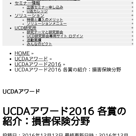
セミナー情報
出張セミナー申し込み
U活カレッジ
ソリューション
特徴と導入のメリット
ソリューションメニュー
UCD研究所
研究テーマと研究部会
UCD研究部会専用サイト ログイン
活動実績
みんなのピクト
HOME
»
UCDAアワード
»
UCDAアワード2016
»
UCDAアワード2016 各賞の紹介：損害保険分野
UCDAアワード
UCDAアワード2016 各賞の
紹介：損害保険分野
投稿日 : 2016年12月12日
最終更新日時 : 2016年12月