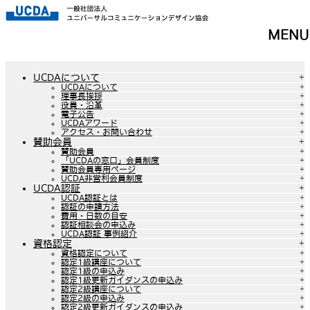
メ
MENU
ニ
ュ
ー
を
UCDAについて
飛
UCDAについて
ば
理事長挨拶
す
役員・沿革
電子公告
UCDAアワード
アクセス・お問い合わせ
賛助会員
賛助会員
「UCDAの窓口」会員制度
賛助会員専用ページ
UCDA非営利会員制度
UCDA認証
UCDA認証とは
認証の申請方法
費用・日数の目安
認証相談会の申込み
UCDA認証 事例紹介
資格認定
資格認定について
認定1級講座について
認定1級の申込み
認定1級更新ガイダンスの申込み
認定2級講座について
認定2級の申込み
認定2級更新ガイダンスの申込み