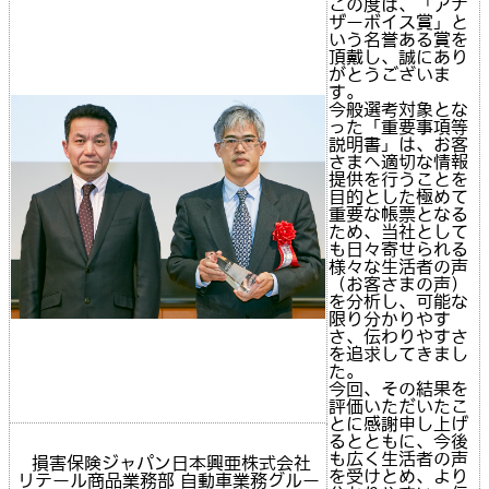
この度は、「アナ
ザーボイス賞」と
いう名誉ある賞を
頂戴し、誠にあり
がとうございま
す。
今般選考対象とな
った「重要事項等
説明書」は、お客
さまへ適切な情報
提供を行うことを
目的とした極めて
重要な帳票となる
ため、当社として
も日々寄せられる
様々な生活者の声
（お客さまの声）
を分析し、可能な
限り分かりやす
さ、伝わりやすさ
を追求してきまし
た。
今回、その結果を
評価いただいたこ
とに感謝申し上げ
るとともに、今後
も広く生活者の声
損害保険ジャパン日本興亜株式会社
を受けとめ、より
リテール商品業務部 自動車業務グルー