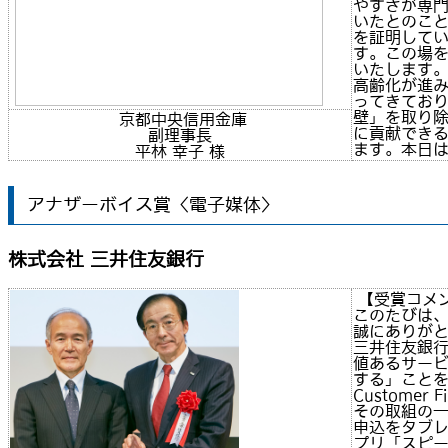
やすさが専
いたとのこ
を証明して
す。この場を
いたします
高齢化が進
ってきてお
壁」を取り
京都中央信用金庫
に貢献でき
副理事長
ます。本日
平林 幸子 様
アナザーボイス賞〈電子媒体〉
株式会社 三井住友銀行
【受賞コメ
このたびは
誠にありが
三井住友銀
値あるサー
する」こと
Custome
その取組の
申込をタブ
プリ「スピ