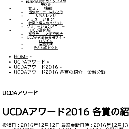
認定2級更新ガイダンスの
申込み
セミナー情報
出張セミナー申し込み
U活カレッジ
ソリューション
特徴と導入のメリット
ソリューションメニュー
UCD研究所
研究テーマと研究部会
UCD研究部会専用サイト
ログイン
活動実績
みんなのピクト
HOME
»
UCDAアワード
»
UCDAアワード2016
»
UCDAアワード2016 各賞の紹介：金融分野
UCDAアワード
UCDAアワード2016 各賞の
投稿日 : 2016年12月12日
最終更新日時 : 2016年12月1