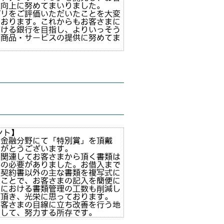
性向上に努めてまいりました。
プリをご評価いただいたことを大変
ております。これからもお客さまに
だける銀行を目指し、よりいっそう
い商品・サービスの提供に努めてま
ント】
、金融分野にて「特別賞」を頂戴
りがとうございます。
に関連してお客さまから頂く書類は
善の必要がありました。お借入まで
る契約書以外の主な書類を複写式に
たことで、お客さまの記入を簡便に
部における書類管理の工数も削減し
価頂き、光栄に思っております。
お客さまの目線に立ち改善を行う地
として、努力する所存です。