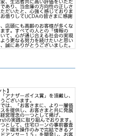
門家、生活者共に高い評価をいただ
とであり、当金庫の方向性の正しさ
いただいたと、心強く感じておりま
お借りしてUCDAの皆さまに感謝
。
み、店頭にも高齢のお客様が多くな
ります。すべての人との「情報の
除いて、心が通じ合える社会の実現
るよう更なる努力を続けたいと思い
は、誠にありがとうございました。
ント】
、「アナザーボイス賞」を頂戴し、
とうございます。
行では、「お客さまに、より一層価
ビスを提供し、お客さまと共に発展
を経営理念の一つとして掲げ、
r Firstの実践に取り組んでおります。
一つとして、住宅ローンの事前審査
レット端末操作のみで完結できるア
ードアンサー１５」を開発し、お客