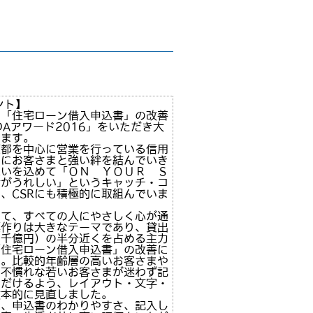
ント】
、「住宅ローン借入申込書」の改善
DAアワード2016」をいただき大
じます。
京都を中心に営業を行っている信用
常にお客さまと強い絆を結んでいき
思いを込めて「ＯＮ ＹＯＵＲ Ｓ
緒がうれしい」というキャッチ・コ
、CSRにも積極的に取組んでいま
して、すべての人にやさしく心が通
票作りは大きなテーマであり、貸出
４千億円）の半分近くを占める主力
「住宅ローン借入申込書」の改善に
た。比較的年齢層の高いお客さまや
に不慣れな若いお客さまが迷わず記
ただけるよう、レイアウト・文字・
抜本的に見直しました。
は、申込書のわかりやすさ、記入し