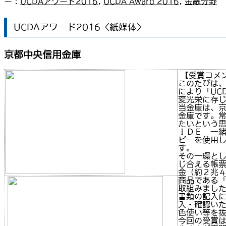
ー :
UCDAアワード2016
,
UCDA Award 2016
,
金融分野
UCDAアワード2016〈紙媒体〉
京都中央信用金庫
【受賞コメ
このたびは
により「UC
変光栄に存
当金庫は、
金庫です。
たいという
ＩＤＥ 一
ピーを使用し
す。
その一環と
じ合える帳
金（約２兆
商品である
取組みまし
書類の記入
入・確認い
色使い等を
今回の受賞