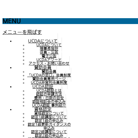
MENU
メニューを飛ばす
UCDAについて
UCDAについて
理事長挨拶
役員・沿革
電子公告
UCDAアワード
アクセス・お問い合わせ
賛助会員
賛助会員
「UCDAの窓口」会員制度
賛助会員専用ページ
UCDA非営利会員制度
UCDA認証
UCDA認証とは
認証の申請方法
費用・日数の目安
認証相談会の申込み
UCDA認証 事例紹介
資格認定
資格認定について
認定1級講座について
認定1級の申込み
認定1級更新ガイダンスの
申込み
認定2級講座について
認定2級の申込み