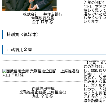
さまの利便
今回、本ア
嬉しく思っ
選んでいた
株式会社 三井住友銀行
わかりやす
常務執行役員
いります。
金子 良平 様
特別賞〈紙媒体〉
西武信用金庫
【受賞コメ
このたびは
し、誠にあ
住宅ローン
数多く、改
に必要とな
し、まとめ
西武信用金庫
しつつ、内
業務推進企画部 上席推進役
たことを評
丸山 幸朗 様
これからも
域金融機関