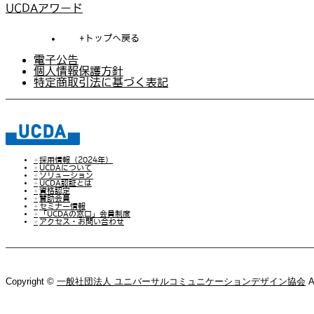
UCDAアワード
トップへ戻る
電子公告
個人情報保護方針
特定商取引法に基づく表記
採用情報（2024年）
UCDAについて
ソリューション
UCDA認証とは
資格認定
賛助会員
セミナー情報
「UCDAの窓口」会員制度
アクセス・お問い合わせ
Copyright ©
一般社団法人 ユニバーサルコミュニケーションデザイン協会
A