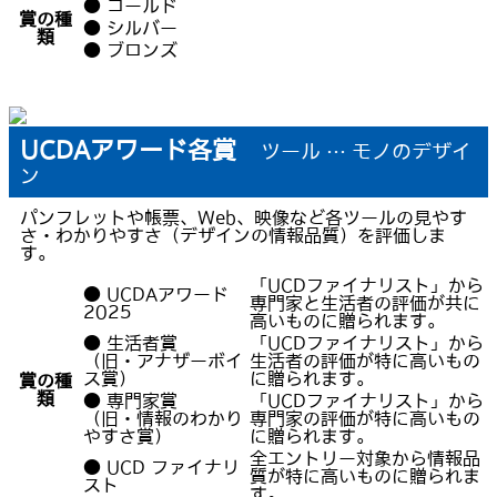
● ゴールド
賞の種
● シルバー
類
● ブロンズ
UCDAアワード各賞
ツール … モノのデザイ
ン
パンフレットや帳票、Web、映像など各ツールの見やす
さ・わかりやすさ（デザインの情報品質）を評価しま
す。
「UCDファイナリスト」から
● UCDAアワード
専門家と生活者の評価が共に
2025
高いものに贈られます。
● 生活者賞
「UCDファイナリスト」から
（旧・アナザーボイ
生活者の評価が特に高いもの
ス賞）
に贈られます。
賞の種
類
● 専門家賞
「UCDファイナリスト」から
（旧・情報のわかり
専門家の評価が特に高いもの
やすさ賞）
に贈られます。
全エントリー対象から情報品
● UCD ファイナリ
質が特に高いものに贈られま
スト
す。