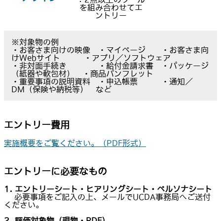
を組み合わせてエ
ントリー
※対象物の例
・お客さま向けの映像 ・マイページ ・お客さま向
けWebサイト ・アプリ／ソフトウェア
・非対面手続き ・給付金請求書 ・パッケージ
（紙器や軟包材） ・商品パンフレット
・重要事項の説明資料 ・申込帳票 ・通知／
DM（保険や納税等） など
エントリー費用
実施概要をご覧ください。（PDF形式）
エントリーに必要なもの
1. エントリーシート・ヒアリングシート・ペルソナシート
必要事項をご記入の上、メールでUCDA事務局へご送付
ください。
2. 評価対象物（現物・PDF）