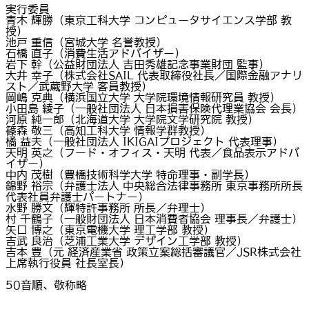
実行委員
青木 輝勝（東京工科大学 コンピュータサイエンス学部 教
授）
池戸 重信（宮城大学 名誉教授）
石橋 直子（消費生活アドバイザー）
岩下 幹（公益財団法人 吉田秀雄記念事業財団 監事）
大井 幸子（株式会社SAIL 代表取締役社長／国際金融アナリ
スト／武蔵野大学 客員教授）
岡嶋 克典（横浜国立大学 大学院環境情報研究員 教授）
小田島 綾子（一般社団法人 日本損害保険代理業協会 会長）
河原 純一郎（北海道大学 大学院文学研究院 教授）
篠森 敬三（高知工科大学 情報学群教授）
橘 益夫（一般社団法人 IKIGAIプロジェクト 代表理事）
天明 英之（フード・オフィス・天明 代表／食品表示アドバ
イザー）
中内 茂樹（豊橋技術科学大学 特命理事・副学長）
錦野 裕宗（弁護士法人 中央総合法律事務所 東京事務所所長
代表社員弁護士パートナー）
水野 勝文（輝特許事務所 所長／弁理士）
村 千鶴子（一般財団法人 日本消費者協会 理事長／弁護士）
矢口 博之（東京電機大学 理工学部 教授）
吉武 良治（芝浦工業大学 デザイン工学部 教授）
吉本 豊（元 経済産業省 政策立案総括審議官／JSR株式会社
上席執行役員 社長室長）
50音順、敬称略