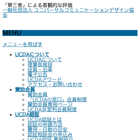
「第三者」による客観的な評価
一般社団法人 ユニバーサルコミュニケーションデザイン協
会
MENU
メニューを飛ばす
UCDAについて
UCDAについて
理事長挨拶
役員・沿革
電子公告
UCDAアワード
アクセス・お問い合わせ
賛助会員
賛助会員
「UCDAの窓口」会員制度
賛助会員専用ページ
UCDA非営利会員制度
UCDA認証
UCDA認証とは
認証の申請方法
費用・日数の目安
認証相談会の申込み
UCDA認証 事例紹介