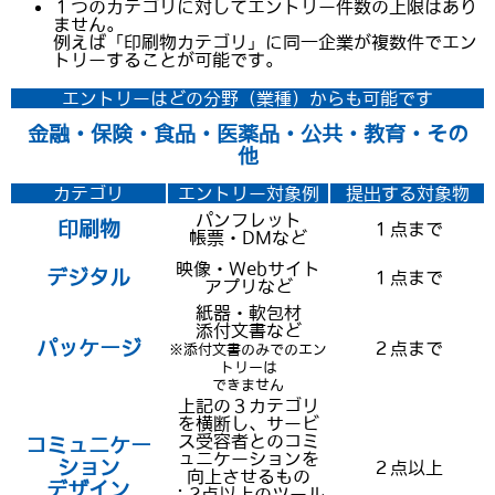
１つのカテゴリに対してエントリー件数の上限はあり
ません。
例えば「印刷物カテゴリ」に同一企業が複数件でエン
トリーすることが可能です。
エントリーはどの分野（業種）からも可能です
金融・保険・食品・医薬品・公共・教育・その
他
カテゴリ
エントリー対象例
提出する対象物
パンフレット
印刷物
１点まで
帳票・DMなど
映像・Webサイト
デジタル
１点まで
アプリなど
紙器・軟包材
添付文書など
パッケージ
２点まで
※添付文書のみでのエン
トリーは
できません
上記の３カテゴリ
を横断し、サービ
ス受容者とのコミ
コミュニケー
ュニケーションを
ション
２点以上
向上させるもの
デザイン
：2点以上のツール