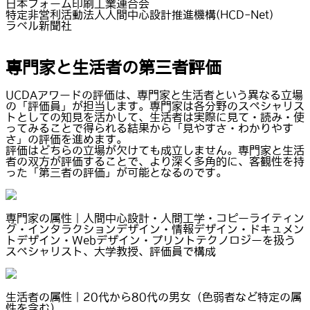
日本フォーム印刷工業連合会
特定非営利活動法人人間中心設計推進機構(HCD-Net)
ラベル新聞社
専門家と生活者の第三者評価
UCDAアワードの評価は、専門家と生活者という異なる立場
の「評価員」が担当します。専門家は各分野のスペシャリス
トとしての知見を活かして、生活者は実際に見て・読み・使
ってみることで得られる結果から「見やすさ・わかりやす
さ」の評価を進めます。
評価はどちらの立場が欠けても成立しません。専門家と生活
者の双方が評価することで、より深く多角的に、客観性を持
った「第三者の評価」が可能となるのです。
専門家の属性｜人間中心設計・人間工学・コピーライティン
グ・インタラクションデザイン・情報デザイン・ドキュメン
トデザイン・Webデザイン・プリントテクノロジーを扱う
スペシャリスト、大学教授、評価員で構成
生活者の属性｜20代から80代の男女（色弱者など特定の属
性を含む）