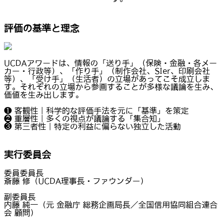
評価の基準と理念
UCDAアワードは、情報の「送り手」（保険・金融・各メー
カー・行政等）、「作り手」（制作会社、SIer、印刷会社
等）、「受け手」（生活者）の立場があってこそ成立しま
す。それぞれの立場から参画することが多様な議論を生み、
価値を生み出します。
❶ 客観性｜科学的な評価手法を元に「基準」を策定
❷ 重層性｜多くの視点が議論する「集合知」
❸ 第三者性｜特定の利益に偏らない独立した活動
実行委員会
委員委員長
斎藤 修（UCDA理事長・ファウンダー）
副委員長
内藤 純一（元 金融庁 総務企画局長／全国信用協同組合連合
会 顧問）