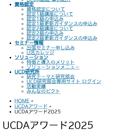
資格認定
資格認定について
認定1級講座について
認定1級の申込み
認定1級更新ガイダンスの申込み
認定2級講座について
認定2級の申込み
認定2級更新ガイダンスの申込み
セミナー情報
出張セミナー申し込み
U活カレッジ
ソリューション
特徴と導入のメリット
ソリューションメニュー
UCD研究所
研究テーマと研究部会
UCD研究部会専用サイト ログイン
活動実績
みんなのピクト
HOME
»
UCDAアワード
»
UCDAアワード2025
UCDAアワード2025