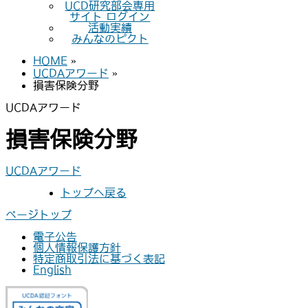
UCD研究部会専用
サイト ログイン
活動実績
みんなのピクト
HOME
»
UCDAアワード
»
損害保険分野
UCDAアワード
損害保険分野
UCDAアワード
トップへ戻る
ページトップ
電子公告
個人情報保護方針
特定商取引法に基づく表記
English