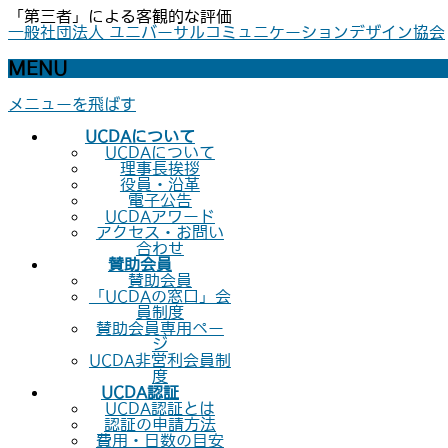
「第三者」による客観的な評価
一般社団法人 ユニバーサルコミュニケーションデザイン協会
MENU
メニューを飛ばす
UCDAについて
UCDAについて
理事長挨拶
役員・沿革
電子公告
UCDAアワード
アクセス・お問い
合わせ
賛助会員
賛助会員
「UCDAの窓口」会
員制度
賛助会員専用ペー
ジ
UCDA非営利会員制
度
UCDA認証
UCDA認証とは
認証の申請方法
費用・日数の目安