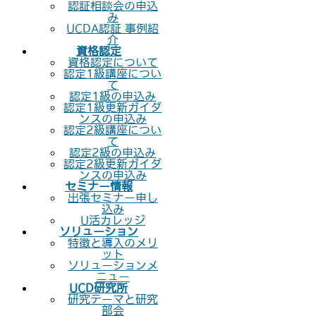
認証相談会の申込
み
UCDA認証 事例紹
介
資格認定
資格認定について
認定1級講座につい
て
認定1級の申込み
認定1級更新ガイダ
ンスの申込み
認定2級講座につい
て
認定2級の申込み
認定2級更新ガイダ
ンスの申込み
セミナー情報
出張セミナー申し
込み
U活カレッジ
ソリューション
特徴と導入のメリ
ット
ソリューションメ
ニュー
UCD研究所
研究テーマと研究
部会