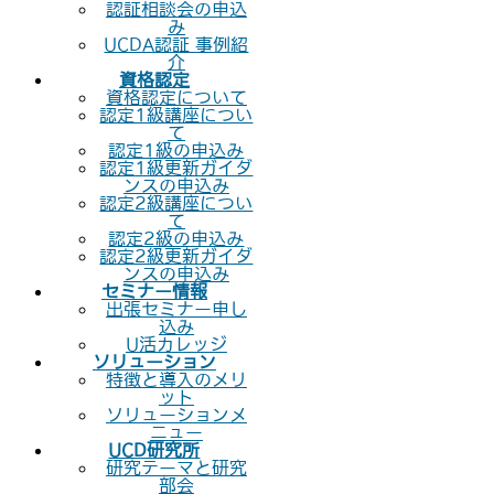
認証相談会の申込
み
UCDA認証 事例紹
介
資格認定
資格認定について
認定1級講座につい
て
認定1級の申込み
認定1級更新ガイダ
ンスの申込み
認定2級講座につい
て
認定2級の申込み
認定2級更新ガイダ
ンスの申込み
セミナー情報
出張セミナー申し
込み
U活カレッジ
ソリューション
特徴と導入のメリ
ット
ソリューションメ
ニュー
UCD研究所
研究テーマと研究
部会