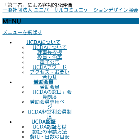
「第三者」による客観的な評価
一般社団法人 ユニバーサルコミュニケーションデザイン協会
MENU
メニューを飛ばす
UCDAについて
UCDAについて
理事長挨拶
役員・沿革
電子公告
UCDAアワード
アクセス・お問い
合わせ
賛助会員
賛助会員
「UCDAの窓口」会
員制度
賛助会員専用ペー
ジ
UCDA非営利会員制
度
UCDA認証
UCDA認証とは
認証の申請方法
費用・日数の目安