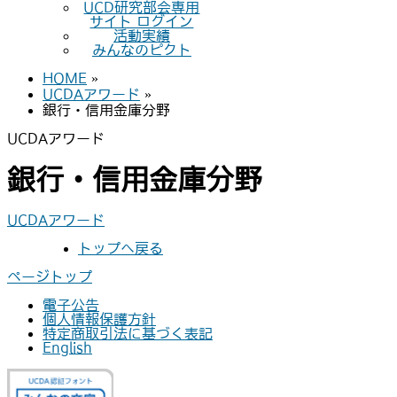
UCD研究部会専用
サイト ログイン
活動実績
みんなのピクト
HOME
»
UCDAアワード
»
銀行・信用金庫分野
UCDAアワード
銀行・信用金庫分野
UCDAアワード
トップへ戻る
ページトップ
電子公告
個人情報保護方針
特定商取引法に基づく表記
English