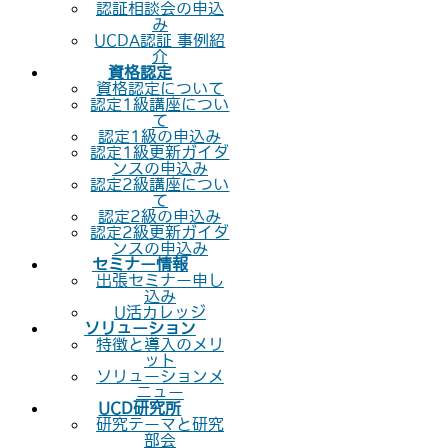
認証相談会の申込
み
UCDA認証 事例紹
介
資格認定
資格認定について
認定1級講座につい
て
認定1級の申込み
認定1級更新ガイダ
ンスの申込み
認定2級講座につい
て
認定2級の申込み
認定2級更新ガイダ
ンスの申込み
セミナー情報
出張セミナー申し
込み
U活カレッジ
ソリューション
特徴と導入のメリ
ット
ソリューションメ
ニュー
UCD研究所
研究テーマと研究
部会