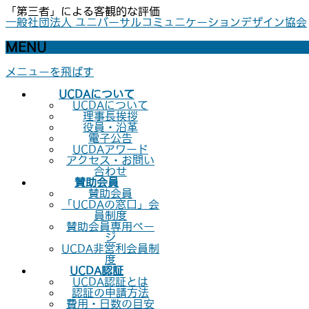
「第三者」による客観的な評価
一般社団法人 ユニバーサルコミュニケーションデザイン協会
MENU
メニューを飛ばす
UCDAについて
UCDAについて
理事長挨拶
役員・沿革
電子公告
UCDAアワード
アクセス・お問い
合わせ
賛助会員
賛助会員
「UCDAの窓口」会
員制度
賛助会員専用ペー
ジ
UCDA非営利会員制
度
UCDA認証
UCDA認証とは
認証の申請方法
費用・日数の目安