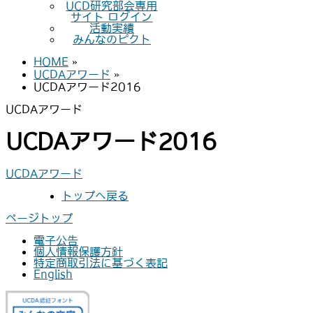
UCD研究部会専用
サイト ログイン
活動実績
みんなのピクト
HOME
»
UCDAアワード
»
UCDAアワード2016
UCDAアワード
UCDAアワード2016
UCDAアワード
トップへ戻る
ページトップ
電子公告
個人情報保護方針
特定商取引法に基づく表記
English