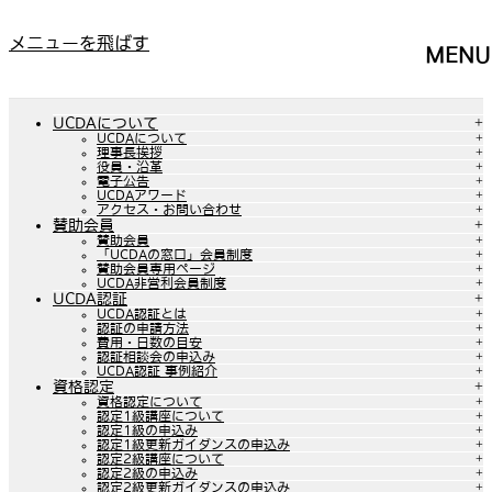
メニューを飛ばす
MENU
UCDAについて
UCDAについて
理事長挨拶
役員・沿革
電子公告
UCDAアワード
アクセス・お問い合わせ
賛助会員
賛助会員
「UCDAの窓口」会員制度
賛助会員専用ページ
UCDA非営利会員制度
UCDA認証
UCDA認証とは
認証の申請方法
費用・日数の目安
認証相談会の申込み
UCDA認証 事例紹介
資格認定
資格認定について
認定1級講座について
認定1級の申込み
認定1級更新ガイダンスの申込み
認定2級講座について
認定2級の申込み
認定2級更新ガイダンスの申込み