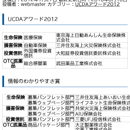
投稿者 :
webmaster
カテゴリー :
UCDAアワード2012
UCDAアワード2012
東京海上日動あんしん生命保険株
生命保険
医療保険
式会社
損害保険
自動車保険
三井住友海上火災保険株式会社
外国債券投資
投資信託
大和証券投資信託委託株式会社
信託
OTC医薬
総合感冒薬
武田薬品工業株式会社
品
情報のわかりやすさ賞
生命保険
募集パンフレット部門
三井住友海上あいおい生
募集ウェブページ部門
ライフネット生命保険株
損害保険
募集パンフレット部門
共栄火災海上保険株式会
募集ウェブページ部門
AIU保険会社
投資信託
募集パンフレット部門
三菱UFJ投信株式会社
OTC医薬品
商品パッケージ部門
大正製薬株式会社
全薬工業株式会社