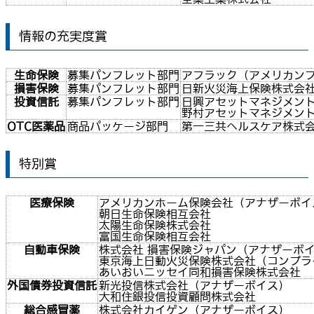
情報の充実度賞
生命保険
募集パンフレット部門
アフラック（アメリカン
損害保険
募集パンフレット部門
日新火災海上保険株式会
投資信託
募集パンフレット部門
日興アセットマネジメン
野村アセットマネジメン
OTC医薬品
商品パッケージ部門
第一三共ヘルスケア株式
特別賞
医療保険
アメリカンホーム保険会社（アナザーボイ
朝日生命保険相互会社
太陽生命保険株式会社
富国生命保険相互会社
自動車保険
株式会社 損害保険ジャパン（アナザーボ
東京海上日動火災保険株式会社（コンプラ
あいおいニッセイ同和損害保険株式会社
外国債券投資信託
新光投信株式会社（アナザーボイス）
大和住銀投信投資顧問株式会社
総合感冒薬
株式会社カイゲン（アナザーボイス）