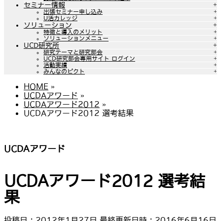
セミナー情報
出張セミナー申し込み
U活カレッジ
ソリューション
特徴と導入のメリット
ソリューションメニュー
UCD研究所
研究テーマと研究部会
UCD研究部会専用サイト ログイン
活動実績
みんなのピクト
HOME
»
UCDAアワード
»
UCDAアワード2012
»
UCDAアワード2012 選考結果
UCDAアワード
UCDAアワード2012 選考結
果
投稿日 : 2012年1月27日
最終更新日時 : 2016年6月16日