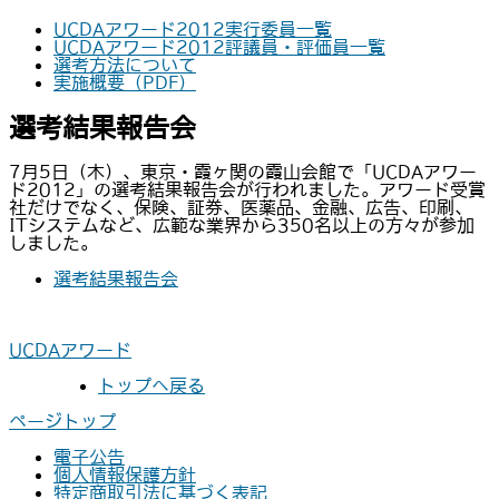
UCDAアワード2012実行委員一覧
UCDAアワード2012評議員・評価員一覧
選考方法について
実施概要（PDF）
選考結果報告会
7月5日（木）、東京・霞ヶ関の霞山会館で「UCDAアワー
ド2012」の選考結果報告会が行われました。アワード受賞
社だけでなく、保険、証券、医薬品、金融、広告、印刷、
ITシステムなど、広範な業界から350名以上の方々が参加
しました。
選考結果報告会
UCDAアワード
トップへ戻る
ページトップ
電子公告
個人情報保護方針
特定商取引法に基づく表記