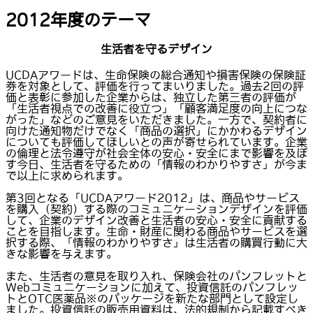
2012年度のテーマ
生活者を守るデザイン
UCDAアワードは、生命保険の総合通知や損害保険の保険証
券を対象として、評価を行ってまいりました。過去2回の評
価と表彰に参加した企業からは、独立した第三者の評価が
「生活者視点での改善に役立つ」「顧客満足度の向上につな
がった」などのご意見をいただきました。一方で、契約者に
向けた通知物だけでなく「商品の選択」にかかわるデザイン
についても評価してほしいとの声が寄せられています。企業
の倫理と法令遵守が社会全体の安心・安全にまで影響を及ぼ
す今日、生活者を守るための「情報のわかりやすさ」が今ま
で以上に求められます。
第3回となる「UCDAアワード2012」は、商品やサービス
を購入（契約）する際のコミュニケーションデザインを評価
して、企業のデザイン改善と生活者の安心・安全に貢献する
ことを目指します。生命・財産に関わる商品やサービスを選
択する際、「情報のわかりやすさ」は生活者の購買行動に大
きな影響を与えます。
また、生活者の意見を取り入れ、保険会社のパンフレットと
Webコミュニケーションに加えて、投資信託のパンフレッ
トとOTC医薬品※のパッケージを新たな部門として設定し
ました。投資信託の販売用資料は、法的規制から記載すべき