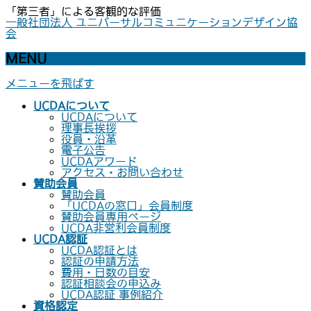
「第三者」による客観的な評価
一般社団法人 ユニバーサルコミュニケーションデザイン協
会
MENU
メニューを飛ばす
UCDAについて
UCDAについて
理事長挨拶
役員・沿革
電子公告
UCDAアワード
アクセス・お問い合わせ
賛助会員
賛助会員
「UCDAの窓口」会員制度
賛助会員専用ページ
UCDA非営利会員制度
UCDA認証
UCDA認証とは
認証の申請方法
費用・日数の目安
認証相談会の申込み
UCDA認証 事例紹介
資格認定