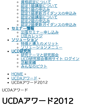
資格認定について
認定1級講座について
認定1級の申込み
認定1級更新ガイダンスの申込み
認定2級講座について
認定2級の申込み
認定2級更新ガイダンスの申込み
セミナー情報
出張セミナー申し込み
U活カレッジ
ソリューション
特徴と導入のメリット
ソリューションメニュー
UCD研究所
研究テーマと研究部会
UCD研究部会専用サイト ログイン
活動実績
みんなのピクト
HOME
»
UCDAアワード
»
UCDAアワード2012
UCDAアワード
UCDAアワード2012