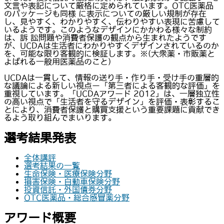
文言や表記について厳格に定められています。OTC医薬品
のパッケージも同様 に表示についての厳しい規制が存在
し、見やすく、わかりやすく、伝わりやすい表現に苦慮して
いるようです。このようなデザインにかかわる様々な制約
は、訴 訟問題や消費者保護の観点から生まれたようです
が、UCDAは生活者にわかりやすくデザインされているのか
を、可能な限り客観的に検証します。※(大衆薬・市販薬と
よばれる一般用医薬品のこと)
UCDAは一貫して、情報の送り手・作り手・受け手の重層的
な議論による新しい視点ー「第三者による客観的な評価」を
重視しています。「UCDAアワード 2012」は、一層独立性
の高い視点で「生活者を守るデザイン」を評価・表彰するこ
とにより、消費者保護と購買支援という重要課題に貢献でき
るよう取り組んでまいります。
選考結果発表
全体講評
選考結果の一覧
生命保険・医療保険分野
損害保険・自動車保険分野
投資信託・外国債券分野
OTC医薬品・総合感冒薬分野
アワード概要