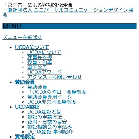
「第三者」による客観的な評価
一般社団法人 ユニバーサルコミュニケーションデザイン協
会
MENU
メニューを飛ばす
UCDAについて
UCDAについて
理事長挨拶
役員・沿革
電子公告
UCDAアワード
アクセス・お問い合わせ
賛助会員
賛助会員
「UCDAの窓口」会員制度
賛助会員専用ページ
UCDA非営利会員制度
UCDA認証
UCDA認証とは
認証の申請方法
費用・日数の目安
認証相談会の申込み
UCDA認証 事例紹介
資格認定