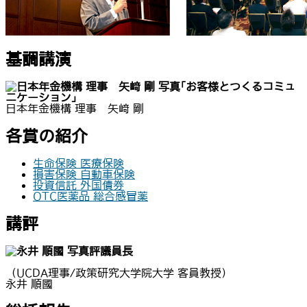
基調講演
｢お客様とつくるコミュ
ニケーション」
日本年金機構 理事 矢﨑 剛
各賞の紹介
生命保険 医療保険
損害保険 自動車保険
投資信託 外国債券
OTC医薬品 総合感冒薬
講評
評議員長
（UCDA理事/政策研究大学院大学 客員教授）
永井 順國