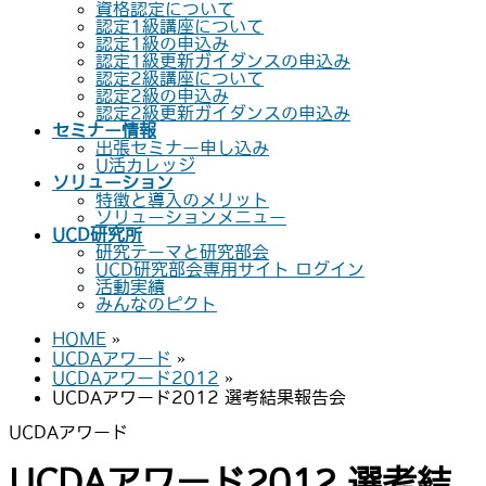
資格認定について
認定1級講座について
認定1級の申込み
認定1級更新ガイダンスの申込み
認定2級講座について
認定2級の申込み
認定2級更新ガイダンスの申込み
セミナー情報
出張セミナー申し込み
U活カレッジ
ソリューション
特徴と導入のメリット
ソリューションメニュー
UCD研究所
研究テーマと研究部会
UCD研究部会専用サイト ログイン
活動実績
みんなのピクト
HOME
»
UCDAアワード
»
UCDAアワード2012
»
UCDAアワード2012 選考結果報告会
UCDAアワード
UCDAアワード2012 選考結