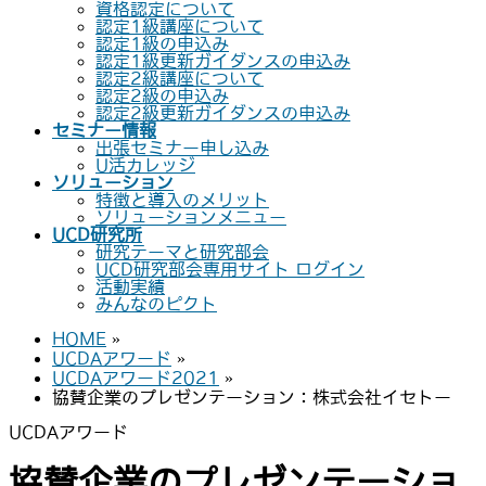
資格認定について
認定1級講座について
認定1級の申込み
認定1級更新ガイダンスの申込み
認定2級講座について
認定2級の申込み
認定2級更新ガイダンスの申込み
セミナー情報
出張セミナー申し込み
U活カレッジ
ソリューション
特徴と導入のメリット
ソリューションメニュー
UCD研究所
研究テーマと研究部会
UCD研究部会専用サイト ログイン
活動実績
みんなのピクト
HOME
»
UCDAアワード
»
UCDAアワード2021
»
協賛企業のプレゼンテーション：株式会社イセトー
UCDAアワード
協賛企業のプレゼンテーショ