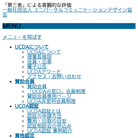
「第三者」による客観的な評価
一般社団法人 ユニバーサルコミュニケーションデザイン協
会
MENU
メニューを飛ばす
UCDAについて
UCDAについて
理事長挨拶
役員・沿革
電子公告
UCDAアワード
アクセス・お問い合わせ
賛助会員
賛助会員
「UCDAの窓口」会員制度
賛助会員専用ページ
UCDA非営利会員制度
UCDA認証
UCDA認証とは
認証の申請方法
費用・日数の目安
認証相談会の申込み
UCDA認証 事例紹介
資格認定