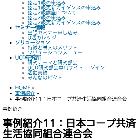
認定1級の申込み
認定1級更新ガイダンスの申込み
認定2級講座について
認定2級の申込み
認定2級更新ガイダンスの申込み
セミナー情報
出張セミナー申し込み
U活カレッジ
ソリューション
特徴と導入のメリット
ソリューションメニュー
UCD研究所
研究テーマと研究部会
UCD研究部会専用サイト ログイン
活動実績
みんなのピクト
HOME
»
事例紹介
»
事例紹介11：日本コープ共済生活協同組合連合会
事例紹介
事例紹介11：日本コープ共済
生活協同組合連合会