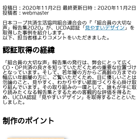
投稿日 : 2020年11月2日
最終更新日時 : 2020年11月2日
投稿者 :
webmaster
日本コープ共済生活協同組合連合会の『「組合員の大切な
声」報告集2020』が、UCDA認証「
見やすいデザイン
」を
取得した事例を紹介します。
以下、担当者様よりコメントをいただきました。
認証取得の経緯
「組合員の大切な声」報告集の発行は、弊会にとって広く
CO・OP共済の良さを知っていただくための重要な位置づけ
となっています。そして、若年層の方からご高齢の方までの
幅広い年齢層の方に、ご覧いただくため、目に優しいことは
勿論のこと、見やすく、わかりやすい紙面づくりを心掛け取
り組んでいます。その取り組みの一環として、誰もが手に取
り読みたくなる報告集とするための客観的な評価を得るた
め、UCDA認証「見やすいデザイン」を取得することといた
しました。
制作のポイント