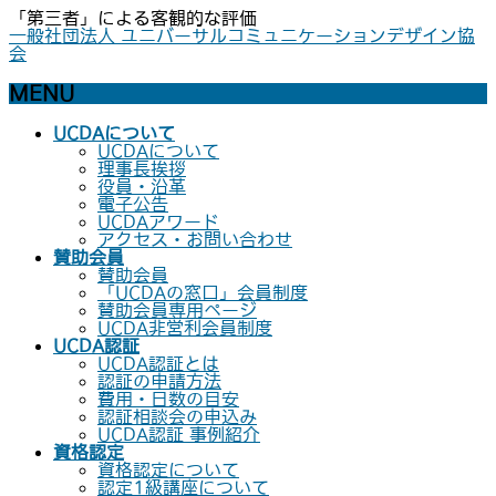
「第三者」による客観的な評価
一般社団法人 ユニバーサルコミュニケーションデザイン協
会
MENU
メ
UCDAについて
ニ
UCDAについて
ュ
理事長挨拶
ー
役員・沿革
を
電子公告
飛
UCDAアワード
ば
アクセス・お問い合わせ
す
賛助会員
賛助会員
「UCDAの窓口」会員制度
賛助会員専用ページ
UCDA非営利会員制度
UCDA認証
UCDA認証とは
認証の申請方法
費用・日数の目安
認証相談会の申込み
UCDA認証 事例紹介
資格認定
資格認定について
認定1級講座について