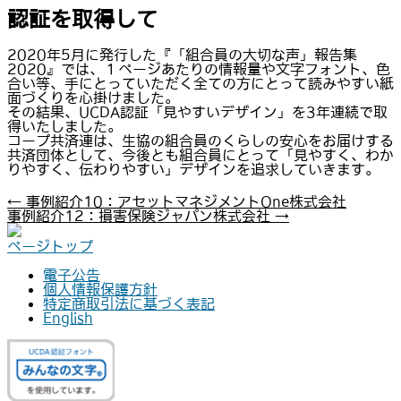
認証を取得して
2020年5月に発行した『「組合員の大切な声」報告集
2020』では、１ページあたりの情報量や文字フォント、色
合い等、手にとっていただく全ての方にとって読みやすい紙
面づくりを心掛けました。
その結果、UCDA認証「見やすいデザイン」を3年連続で取
得いたしました。
コープ共済連は、生協の組合員のくらしの安心をお届けする
共済団体として、今後とも組合員にとって「見やすく、わか
りやすく、伝わりやすい」デザインを追求していきます。
←
事例紹介10：アセットマネジメントOne株式会社
事例紹介12：損害保険ジャパン株式会社
→
ページトップ
電子公告
個人情報保護方針
特定商取引法に基づく表記
English