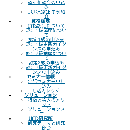
認証相談会の申込
み
UCDA認証 事例紹
介
資格認定
資格認定について
認定1級講座につい
て
認定1級の申込み
認定1級更新ガイダ
ンスの申込み
認定2級講座につい
て
認定2級の申込み
認定2級更新ガイダ
ンスの申込み
セミナー情報
出張セミナー申し
込み
U活カレッジ
ソリューション
特徴と導入のメリ
ット
ソリューションメ
ニュー
UCD研究所
研究テーマと研究
部会