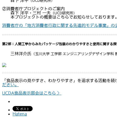
森下 洋平
（UCD研究所）
②消費者庁プロジェクトのご案内
森下 洋平・三村 一夫
（UCD研究所）
本プロジェクトの概要はこちらでお知らせしております
消費者庁の「地方消費者行政に関する先進的モデル事業」の
第2部：人間工学からみたパッケージ包装のわかりやすさと使用に関する探
三林洋介氏
（玉川大学 工学部 エンジニアリングデザイン学科 
「食品表示の見やすさ、わかりやすさ」を追求する活動を続け
ださい。
UCDA食品表示部会はこちら 〉
Hatena