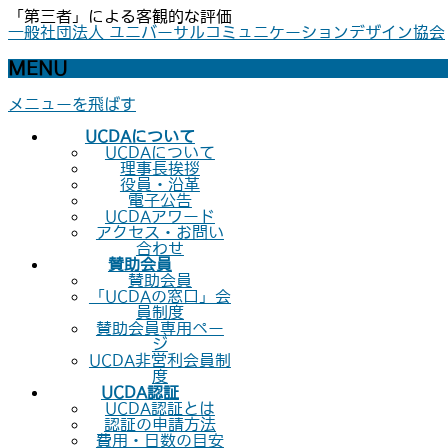
「第三者」による客観的な評価
一般社団法人 ユニバーサルコミュニケーションデザイン協会
MENU
メニューを飛ばす
UCDAについて
UCDAについて
理事長挨拶
役員・沿革
電子公告
UCDAアワード
アクセス・お問い
合わせ
賛助会員
賛助会員
「UCDAの窓口」会
員制度
賛助会員専用ペー
ジ
UCDA非営利会員制
度
UCDA認証
UCDA認証とは
認証の申請方法
費用・日数の目安