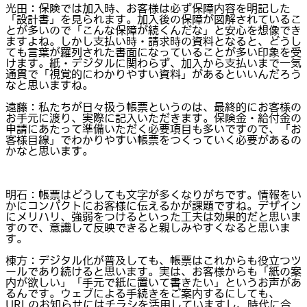
光田：保険では加入時、お客様は必ず保障内容を明記した
「設計書」を見られます。加入後の保障が図解されているこ
とが多いので「こんな保障が続くんだな」と安心を想像でき
ますよね。しかし支払い時・請求時の資料となると、どうし
ても言葉が羅列された書面になっていることが多い印象を受
けます。紙・デジタルに関わらず、加入から支払いまで一気
通貫で「視覚的にわかりやすい資料」があるといいんだろう
なと思いますね。
遠藤：私たちが日々扱う帳票というのは、最終的にお客様の
お手元に渡り、実際に記入いただきます。保険金・給付金の
申請にあたって準備いただく必要項目も多いですので、「お
客様目線」でわかりやすい帳票をつくっていく必要があるの
かなと思います。
明石：帳票はどうしても文字が多くなりがちです。情報をい
かにコンパクトにお客様に伝えるかが課題ですね。デザイン
にメリハリ、強弱をつけるといった工夫は効果的だと思いま
すので、意識して反映できると親しみやすくなると思いま
す。
棟方：デジタル化が普及しても、帳票はこれからも役立つツ
ールであり続けると思います。実は、お客様からも「紙の案
内が欲しい」「手元で紙に置いて書きたい」というお声があ
るんです。ウェブによる手続きをご案内するにしても、
URLのお知らせにはチラシを活用していますし、時代に合