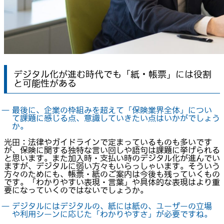
デジタル化が進む時代でも「紙・帳票」には役割
と可能性がある
― 最後に、企業の枠組みを超えて「保険業界全体」につい
て課題に感じる点、意識していきたい点はいかがでしょう
か。
光田：法律やガイドラインで定まっているものも多いです
が、保険に関する独特な言い回しや語句は課題に挙げられる
と思います。また加入時・支払い時のデジタル化が進んでい
ますが、デジタルに弱い方々もいらっしゃいます。そういう
方々のためにも、帳票・紙のご案内は今後も残っていくもの
です。「わかりやすい表現・言葉」や具体的な表現はより重
要になっていくのではないでしょうか。
― デジタルにはデジタルの、紙には紙の、ユーザーの立場
や利用シーンに応じた「わかりやすさ」が必要ですね。