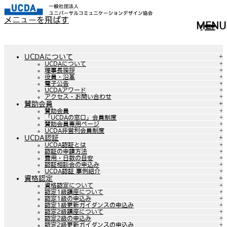
メニューを飛ばす
MENU
UCDAについて
UCDAについて
理事長挨拶
役員・沿革
電子公告
UCDAアワード
アクセス・お問い合わせ
賛助会員
賛助会員
「UCDAの窓口」会員制度
賛助会員専用ページ
UCDA非営利会員制度
UCDA認証
UCDA認証とは
認証の申請方法
費用・日数の目安
認証相談会の申込み
UCDA認証 事例紹介
資格認定
資格認定について
認定1級講座について
認定1級の申込み
認定1級更新ガイダンスの申込み
認定2級講座について
認定2級の申込み
認定2級更新ガイダンスの申込み