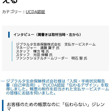
える
カテゴリー :
UCDA認証
インタビュー（肩書きは取材当時・左から）
ジブラルタ生命保険株式会社 支払サービスチーム
マネージャー 遠藤 賀子 氏
スタッフ 棟方 唯 氏
スタッフ 光田 伸輔 氏
ファンクショナルチームリーダー 明石 智 氏
― ジブラルタ生命保険株式会社様は「入院・手術状況報告
書（自己申告用）」でUCDA認証「伝わるデザイン」を取
得しました。帳票の制作を担当された支払サービスチーム
の皆様にお話を伺いました。
お客様のための帳票なのに「伝わらない」ジレン
マ