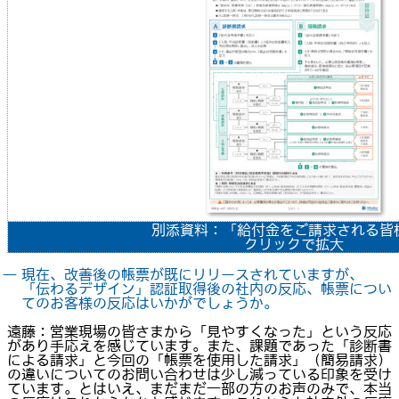
別添資料：「給付金をご請求される皆
クリックで拡大
― 現在、改善後の帳票が既にリリースされていますが、
「伝わるデザイン」認証取得後の社内の反応、帳票につい
てのお客様の反応はいかがでしょうか。
遠藤：営業現場の皆さまから「見やすくなった」という反応
があり手応えを感じています。また、課題であった「診断書
による請求」と今回の「帳票を使用した請求」（簡易請求）
の違いについてのお問い合わせは少し減っている印象を受け
ています。とはいえ、まだまだ一部の方のお声のみで、本当