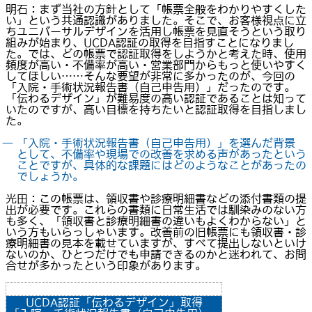
明石：まず当社の方針として「帳票全般をわかりやすくした
い」という共通認識がありました。そこで、お客様視点に立
ちユニバーサルデザインを活用し帳票を見直そうという取り
組みが始まり、UCDA認証の取得を目指すことになりまし
た。では、どの帳票で認証取得をしようかと考えた時、使用
頻度が高い・不備率が高い・営業部門からもっと使いやすく
してほしい……そんな要望が非常に多かったのが、今回の
「入院・手術状況報告書（自己申告用）」だったのです。
「伝わるデザイン」が難易度の高い認証であることは知って
いたのですが、高い目標を持ちたいと認証取得を目指しまし
た。
― 「入院・手術状況報告書（自己申告用）」を選んだ背景
として、不備率や現場での改善を求める声があったという
ことですが、具体的な課題にはどのようなことがあったの
でしょうか。
光田：この帳票は、領収書や診療明細書などの添付書類の提
出が必要です。これらの書類に日常生活では馴染みのない方
も多く、「領収書と診療明細書の違いもよくわからない」と
いう方もいらっしゃいます。改善前の旧帳票にも領収書・診
療明細書の見本を載せていますが、すべて提出しないといけ
ないのか、ひとつだけでも申請できるのかと迷われて、お問
合せが多かったという印象があります。
UCDA認証「伝わるデザイン」取得