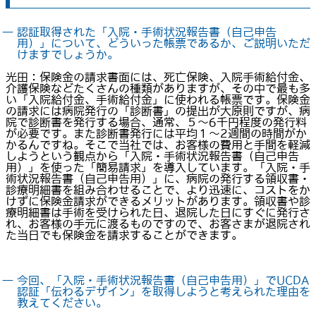
― 認証取得された「入院・手術状況報告書（自己申告
用）」について、どういった帳票であるか、ご説明いただ
けますでしょうか。
光田：保険金の請求書面には、死亡保険、入院手術給付金、
介護保険などたくさんの種類がありますが、その中で最も多
い「入院給付金、手術給付金」に使われる帳票です。保険金
の請求には病院発行の「診断書」の提出が大原則ですが、病
院で診断書を発行する場合、通常、５～6千円程度の発行料
が必要です。また診断書発行には平均１～2週間の時間がか
かるんですね。そこで当社では、お客様の費用と手間を軽減
しようという観点から「入院・手術状況報告書（自己申告
用）」を使った「簡易請求」を導入しています。「入院・手
術状況報告書（自己申告用）」に、病院の発行する領収書・
診療明細書を組み合わせることで、より迅速に、コストをか
けずに保険金請求ができるメリットがあります。領収書や診
療明細書は手術を受けられた日、退院した日にすぐに発行さ
れ、お客様の手元に渡るものですので、お客さまが退院され
た当日でも保険金を請求することができます。
― 今回、「入院・手術状況報告書（自己申告用）」でUCDA
認証「伝わるデザイン」を取得しようと考えられた理由を
教えてください。