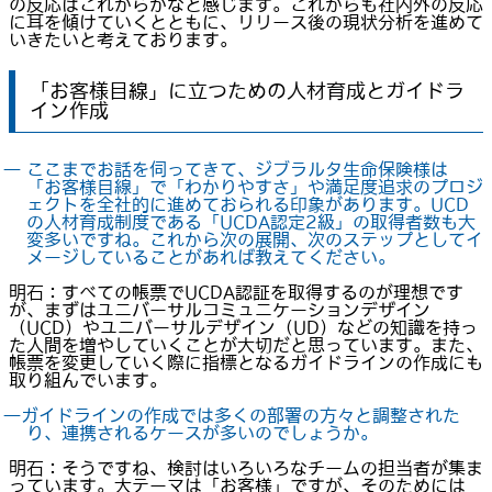
の反応はこれからかなと感じます。これからも社内外の反応
に耳を傾けていくとともに、リリース後の現状分析を進めて
いきたいと考えております。
「お客様目線」に立つための人材育成とガイドラ
イン作成
― ここまでお話を伺ってきて、ジブラルタ生命保険様は
「お客様目線」で「わかりやすさ」や満足度追求のプロジ
ェクトを全社的に進めておられる印象があります。UCD
の人材育成制度である「UCDA認定2級」の取得者数も大
変多いですね。これから次の展開、次のステップとしてイ
メージしていることがあれば教えてください。
明石：すべての帳票でUCDA認証を取得するのが理想です
が、まずはユニバーサルコミュニケーションデザイン
（UCD）やユニバーサルデザイン（UD）などの知識を持っ
た人間を増やしていくことが大切だと思っています。また、
帳票を変更していく際に指標となるガイドラインの作成にも
取り組んでいます。
―ガイドラインの作成では多くの部署の方々と調整された
り、連携されるケースが多いのでしょうか。
明石：そうですね、検討はいろいろなチームの担当者が集ま
っています。大テーマは「お客様」ですが、そのためには