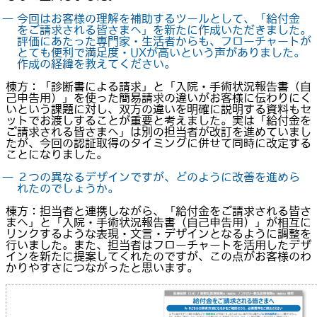
― 今回はお客様の理解を補助するツールとして、「給付金
をご請求される皆さまへ」を新たに作成いただきました。
評価にあたった専門家・生活者からも、フローチャートが
とても便利で満足度・UXが高いという声がありました。
作成の経緯を教えてください。
棟方：「診断書による請求」と「入院・手術状況報告書（自
己申告用）」を使った簡易請求の違いがお客様に伝わりにく
いという課題に対し、双方の違いを明確に説明する資料もセ
ットでお渡しすることが重要と考えました。実は「給付金を
ご請求される皆さまへ」は別の担当者が改訂を進めていまし
たが、今回の認証取得のタイミングに併せて同時に改定する
ことになりました。
― ２つの異なるデザインですが、どのように改善を進めら
れたのでしょうか。
棟方：担当者と連携しながら、「給付金をご請求される皆さ
まへ」と「入院・手術状況報告書（自己申告用）」が相互に
リンクするような表現・文言・デザインとなるように調整を
行いました。また、担当者はフローチャートを活用したデザ
インを新たに提案してくれたのですが、この点がお客様のわ
かりやすさにつながったと思います。