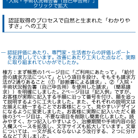
「入院・手術状況報告書（自己申告用）」
クリックで拡大
認証取得のプロセスで自然と生まれた「わかりや
すさ」への工夫
― 認証評価にあたり、専門家・生活者からの評価レポート
をお渡ししています。改善にあたり工夫した点など、実際
に取り組まれていかがでしたか。
棟方：まず帳票の1ページ目に「ご利用にあたって」「給付
金の請求方法について」という項目を設け、そもそも請求方
法が2通りあること（①「診断書による請求」、②「入院・
手術状況報告書（自己申告用）を使用した請求」（簡易請
求））を明確にしました。2ページ目は「記入例」ですが、
お客様が実際に記入する手順に沿って番号を付け、順を追っ
て説明するように工夫しました。また、それぞれの説明文は
左揃えに統一することでお客様にとって、見やすいデザイン
になるように変更しました。お客様に実際に記入いただく最
後の3ページ目は、不要な項目を削除し簡素化しました。読
みやすく、かつ記入しやすいよう、治療期間や手術内容の記
入欄スペースを拡張し、文字サイズも拡大しています。文章
については、一文が長くならないよう改行する、２つに分け
るなど工夫しました。