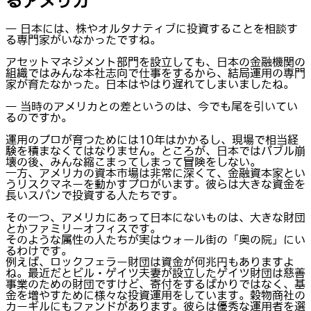
るアメリカ
― 日本には、株やオルタナティブに投資することを相談す
る専門家がいなかったですね。
アセットマネジメント部門を設立しても、日本の金融機関の
組織ではみんな本社志向で仕事をするから、結局運用の専門
家が育たなかった。日本はやはり遅れてしまいましたね。
― 当時のアメリカとの差というのは、今でも尾を引いてい
るのですか。
運用のプロが育つためには10年はかかるし、現場で相当経
験を積まなくてはなりません。ところが、日本ではバブル崩
壊の後、みんな縮こまってしまって冒険をしない。
一方、アメリカの資本市場は非常に深くて、金融資本家とい
うリスクマネーを動かすプロがいます。彼らは大きな資金を
長いスパンで投資する人たちです。
その一つ、アメリカにあって日本にないものは、大きな財団
とかファミリーオフィスです。
そのような属性の人たちが実はウォール街の「奥の院」にい
るわけです。
例えば、ロックフェラー財団は資金が何兆円もありますよ
ね。最近だとビル・ゲイツ夫妻が設立したゲイツ財団は慈善
事業のための財団ですけど、寄付をするばかりではなく、基
金を増やすために様々な投資運用をしています。穀物商社の
カーギルにもファンドがあります。彼らは優秀な運用者を選