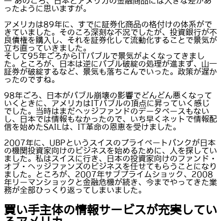
― あのころ、日本とアメリカの金融商品には大きな差があ
ったように思いますが。
アメリカは89年に、すでに証券化商品の格付けの体系がで
きていました。そのころ深刻な不況でしたが、投資銀行が不
良債権を購入し、それを証券化して流動化することで景気が
立ち直っていきました。
そして95年ごろからITバブルで景気がよくなってきまし
た。ところが、日本は逆にバブル破綻の処理が進まず、山一
証券が破綻するなど、景気も落ちこんでいった。政策が遅か
ったのですね。
98年ごろ、日本がバブル崩壊の影響でどんどん悪くなって
いくときに、アメリカはITバブルの頂点に昇っていく感じ
でした。当時はまだヘッジファンドのデータベースもない
し、日本では情報もなかったので、いち早くネットで情報配
信を始めたSAILは、IT革命の恩恵を受けました。
2007年に、UBPというスイスのプライベートバンクが日本
の機関投資家向けのビジネスを始めるために、人を探してい
ました。私はスイスに行き、日本の投資家向けのファンド・
オブ・ヘッジファンズのビジネスを任せてもらうことになり
ました。ところが、2007年サブプライムショック、2008
年リーマンショックと金融危機が続き、今までやってきた業
務が全部ひっくり返ってしまいました。
買い手主体の情報サービスが充実してい