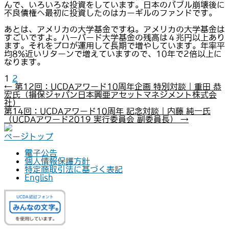
んで、いろいろな投資をしています。日本のバブル崩壊後に
不良債権へ最初に投資したのはカーギルのファンドです。
あとは、アメリカの大学基金ですね。アメリカの大学基金は
すごいですよ。ハーバード大学基金の残高は４兆円以上あり
ます。それをプロが運用して長期で増やしています。年率平
均8%近いリターンで増えていますので、10年で2倍以上に
なります。
1
2
←
第12回：UCDAアワード10周年企画 特別対談｜重田 恭
宏氏（損保ジャパン日本興亜アセットマネジメント株式会
社）
第14回：UCDAアワード10周年 記念対談｜内藤 純一氏
（UCDAアワード2019 実行委員会 副委員長）
→
ページトップ
電子公告
個人情報保護方針
特定商取引法に基づく表記
English