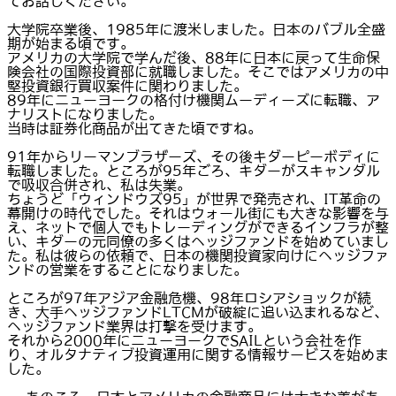
てお話しください。
大学院卒業後、1985年に渡米しました。日本のバブル全盛
期が始まる頃です。
アメリカの大学院で学んだ後、88年に日本に戻って生命保
険会社の国際投資部に就職しました。そこではアメリカの中
堅投資銀行買収案件に関わりました。
89年にニューヨークの格付け機関ムーディーズに転職、ア
ナリストになりました。
当時は証券化商品が出てきた頃ですね。
91年からリーマンブラザーズ、その後キダーピーボディに
転職しました。ところが95年ごろ、キダーがスキャンダル
で吸収合併され、私は失業。
ちょうど「ウィンドウズ95」が世界で発売され、IT革命の
幕開けの時代でした。それはウォール街にも大きな影響を与
え、ネットで個人でもトレーディングができるインフラが整
い、キダーの元同僚の多くはヘッジファンドを始めていまし
た。私は彼らの依頼で、日本の機関投資家向けにヘッジファ
ンドの営業をすることになりました。
ところが97年アジア金融危機、98年ロシアショックが続
き、大手ヘッジファンドLTCMが破綻に追い込まれるなど、
ヘッジファンド業界は打撃を受けます。
それから2000年にニューヨークでSAILという会社を作
り、オルタナティブ投資運用に関する情報サービスを始めま
した。