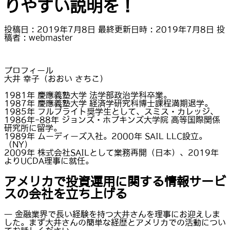
りやすい説明を！
投稿日 : 2019年7月8日
最終更新日時 : 2019年7月8日
投
稿者 :
webmaster
プロフィール
大井 幸子（おおい さちこ）
1981年 慶應義塾大学 法学部政治学科卒業。
1987年 慶應義塾大学 経済学研究科博士課程満期退学。
1985年 フルブライト奨学生として、スミス・カレッジ、
1986年-88年 ジョンズ・ホプキンズ大学院 高等国際関係
研究所に留学。
1989年 ムーディーズ入社。2000年 SAIL LLC設立。
（NY）
2009年 株式会社SAILとして業務再開（日本）、2019年
よりUCDA理事に就任。
アメリカで投資運用に関する情報サービ
スの会社を立ち上げる
― 金融業界で長い経験を持つ大井さんを理事にお迎えしま
した。まず大井さんの簡単な経歴とアメリカでの活動につい