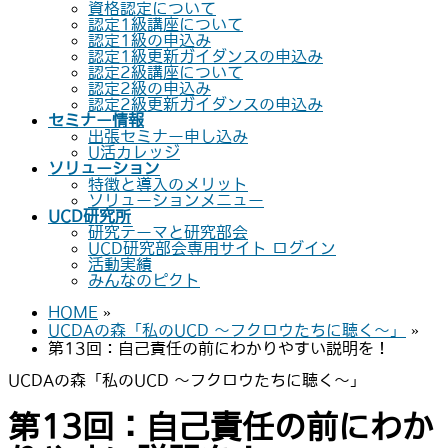
資格認定について
認定1級講座について
認定1級の申込み
認定1級更新ガイダンスの申込み
認定2級講座について
認定2級の申込み
認定2級更新ガイダンスの申込み
セミナー情報
出張セミナー申し込み
U活カレッジ
ソリューション
特徴と導入のメリット
ソリューションメニュー
UCD研究所
研究テーマと研究部会
UCD研究部会専用サイト ログイン
活動実績
みんなのピクト
HOME
»
UCDAの森「私のUCD 〜フクロウたちに聴く〜」
»
第13回：自己責任の前にわかりやすい説明を！
UCDAの森「私のUCD 〜フクロウたちに聴く〜」
第13回：自己責任の前にわか