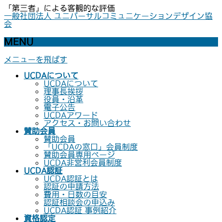
「第三者」による客観的な評価
一般社団法人 ユニバーサルコミュニケーションデザイン協
会
MENU
メニューを飛ばす
UCDAについて
UCDAについて
理事長挨拶
役員・沿革
電子公告
UCDAアワード
アクセス・お問い合わせ
賛助会員
賛助会員
「UCDAの窓口」会員制度
賛助会員専用ページ
UCDA非営利会員制度
UCDA認証
UCDA認証とは
認証の申請方法
費用・日数の目安
認証相談会の申込み
UCDA認証 事例紹介
資格認定