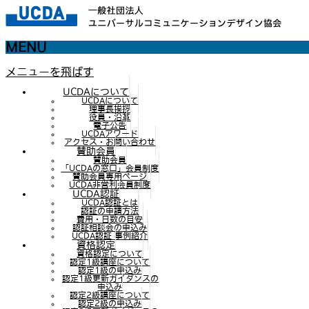
MENU
メニューを飛ばす
UCDAについて
UCDAについて
理事長挨拶
役員・沿革
電子公告
UCDAアワード
アクセス・お問い合わせ
賛助会員
賛助会員
「UCDAの窓口」会員制度
賛助会員専用ページ
UCDA非営利会員制度
UCDA認証
UCDA認証とは
認証の申請方法
費用・日数の目安
認証相談会の申込み
UCDA認証 事例紹介
資格認定
資格認定について
認定1級講座について
認定1級の申込み
認定1級更新ガイダンスの
申込み
認定2級講座について
認定2級の申込み