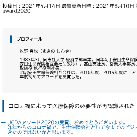
投稿日 : 2021年4月14日
最終更新日時 : 2021年8月10日
award2020
プロフィール
牧野 真也（まきの しんや）
1983年3月 同志社大学 経済学部卒業。同年4月 安田生命
安田生命保険相互会社に改称）。富山支社長、営業人事部長
取締役 執行役副社長。
明治安田生命保険相互会社は、2016年度、2019年度に「ア
年度初めてアワードを受賞した。
コロナ禍によって医療保障の必要性が再認識された
― UCDAアワード2020の受賞、おめでとうございます。
昨年からのコロナ禍で、生命保険会社として今までのビジ
きたのではないかと思います。