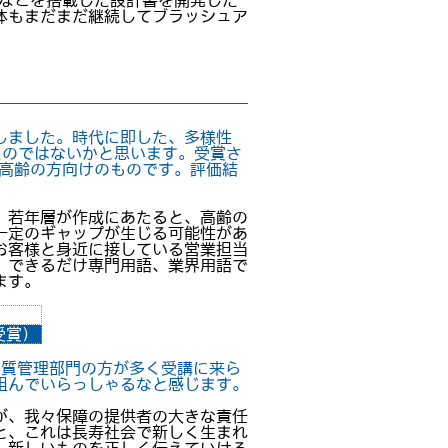
能などを搭載した設計書を開発した
体もまだまだ継続してブラッシュア
しました。時代に即した、多様性
たのではないかと思います。受賞さ
り高齢の方向けのものです。評価結
。若年層が作成にあたると、高齢の
一定のギャップが生じる可能性があ
お客様と身近に接している営業担当
、できるだけ専門用語、業界用語で
ます。
受賞）
品質管理部門の方が多く受講に来ら
組んでいらっしゃるなと感じます。
が、我々保障の提供者の大きな責任
と、これは長寿社会で新しく生まれ