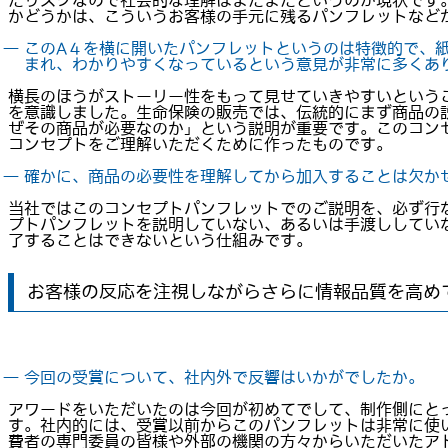
たリスクなので社会的な理解はまだまだというのが現状です
かどうかは、こういうお客様の手元に残るパンフレットなど
― このA４を横に開いたパンフレットというのは特徴的で、
まれ、わかりやすくなっているという意見が非常に多くあ
横長のほうがストーリー性をもって見せていきやすいという
を意識しました。生命保険の販売では、伝統的にまず商品の
ぜその商品が必要なのか」という説明が重要です。このコン
コンセプトをご理解いただくために作ったものです。
― 確かに、商品の必要性を理解してから加入することは欠か
当社ではこのコンセプトパンフレットでのご説明を、必ず行
プトパンフレットを説明していない、あるいは手渡ししてい
了することはできないという仕組みです。
お客様の反応を注視しながらさらに情報品質を高め
― 今回の受賞について、社内外で反響はいかがでしたか。
アワードをいただいたのは今回が初めてでして、制作側にと
す。社内的には、受賞以前からこのパンフレットは非常に使
費者の専門委員の皆様や外部の機関の方々からいただいたア