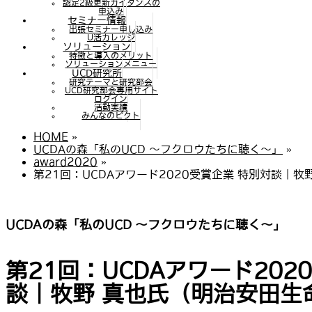
認定2級更新ガイダンスの
申込み
セミナー情報
出張セミナー申し込み
U活カレッジ
ソリューション
特徴と導入のメリット
ソリューションメニュー
UCD研究所
研究テーマと研究部会
UCD研究部会専用サイト
ログイン
活動実績
みんなのピクト
HOME
»
UCDAの森「私のUCD 〜フクロウたちに聴く〜」
»
award2020
»
第21回：UCDAアワード2020受賞企業 特別対談｜
UCDAの森「私のUCD 〜フクロウたちに聴く〜」
第21回：UCDAアワード202
談｜牧野 真也氏（明治安田生