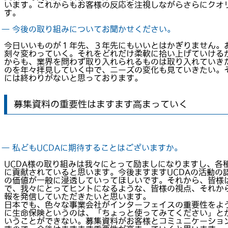
います。これからもお客様の反応を注視しながらさらにクオ
す。
― 今後の取り組みについてお聞かせください。
今日いいものが１年先、３年先にもいいとはかぎりません。
刻々変わっていく。それをどれだけ柔軟に拾い上げていける
からも、業界を問わず取り入れられるものは取り入れていき
のを年々拝見していく中で、ニーズの変化も見ていきたい。
には終わりがないと思っております。
募集資料の重要性はますます高まっていく
― 私どもUCDAに期待することはございますか。
UCDA様の取り組みは我々にとって励ましになりますし、各
に貢献されていると思います。今後ますますUCDAの活動の
の価値が一般に浸透していってほしいです。それから、皆様
で、我々にとってヒントになるような、皆様の視点、それか
報を発信していただきたいと思います。
日本でも、色々な事業会社がインターフェイスの重要性をよ
に生命保険というのは、「ちょっと使ってみてください」と
いうことができない。募集資料がお客様とコミュニケーショ