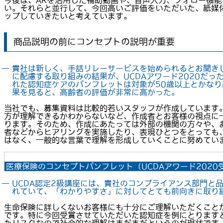
今後は、ARを活用した補助動画や、音声入力、フォロー機
い。それらと並行して、今回高いご評価をいただいた、紙媒
ップしていきたいと考えています。
商品説明の前にコンセプトの説明が重要
― 貴社は新しく、手話リレーサービスを始められるとお聞き
に配慮する取り組みの結果が、UCDAアワード2020だっ
れた認知症ケアのパンフレットは対象が50歳以上とかな
果を見ると、高齢者の評価が非常に高かった。
当社でも、募集資料は比較的若いスタッフが作成しています
方が理解できるかわからないなど、作成者とお客様の視点に
ります。そのため、作成にあたっては外部の機関の方々や、
者などからヒアリングを実施したり、表現ひとつをとっても
はなく、一般的な言葉で理解を形成していくことに努めてい
医療保険のコンセプトパンフレット（UCDAアワード2020
― UCDA認定2級講座には、貴社のコンプライアンス部門と
れていて、「わかりやすさ」に対してとても前向きに取り
生命保険に詳しくないお客様にも十分にご理解いただくこと
です。特に今回受賞させていただいた認知症を例にとります