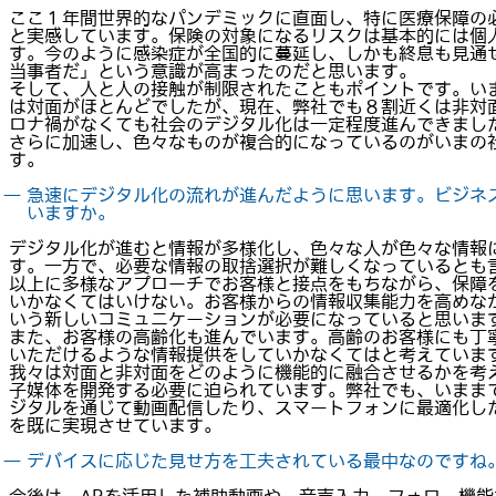
ここ１年間世界的なパンデミックに直面し、特に医療保障の
と実感しています。保険の対象になるリスクは基本的には個
す。今のように感染症が全国的に蔓延し、しかも終息も見通
当事者だ」という意識が高まったのだと思います。
そして、人と人の接触が制限されたこともポイントです。い
は対面がほとんどでしたが、現在、弊社でも８割近くは非対
ロナ禍がなくても社会のデジタル化は一定程度進んできまし
さらに加速し、色々なものが複合的になっているのがいまの
す。
― 急速にデジタル化の流れが進んだように思います。ビジネ
いますか。
デジタル化が進むと情報が多様化し、色々な人が色々な情報
す。一方で、必要な情報の取捨選択が難しくなっているとも
以上に多様なアプローチでお客様と接点をもちながら、保障
いかなくてはいけない。お客様からの情報収集能力を高めな
いう新しいコミュニケーションが必要になっていると思いま
また、お客様の高齢化も進んでいます。高齢のお客様にも丁
いただけるような情報提供をしていかなくてはと考えていま
我々は対面と非対面をどのように機能的に融合させるかを考
子媒体を開発する必要に迫られています。弊社でも、いまま
ジタルを通じて動画配信したり、スマートフォンに最適化し
を既に実現させています。
― デバイスに応じた見せ方を工夫されている最中なのですね