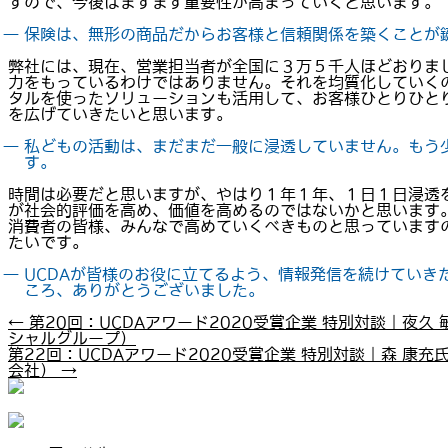
すので、今後はますます重要性が高まっていくと思います。
― 保険は、無形の商品だからお客様と信頼関係を築くことが
弊社には、現在、営業担当者が全国に３万５千人ほどおりま
力をもっているわけではありません。それを均質化していく
タルを使ったソリューションも活用して、お客様ひとりひと
を広げていきたいと思います。
― 私どもの活動は、まだまだ一般に浸透していません。もう
す。
時間は必要だと思いますが、やはり１年１年、１日１日浸透
が社会的評価を高め、価値を高めるのではないかと思います。
消費者の皆様、みんなで高めていくべきものと思っています
たいです。
― UCDAが皆様のお役に立てるよう、情報発信を続けてい
ころ、ありがとうございました。
←
第20回：UCDAアワード2020受賞企業 特別対談｜夜久
シャルグループ）
第22回：UCDAアワード2020受賞企業 特別対談｜森 康
会社）
→