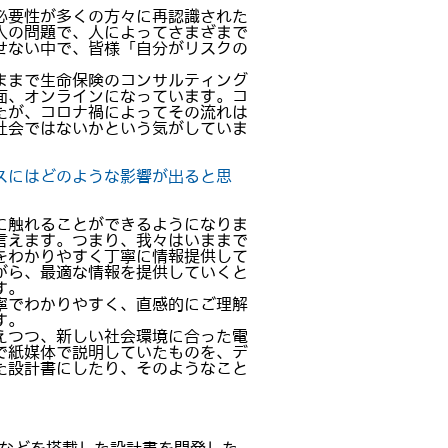
必要性が多くの方々に再認識された
人の問題で、人によってさまざまで
せない中で、皆様「自分がリスクの
ままで生命保険のコンサルティング
面、オンラインになっています。コ
たが、コロナ禍によってその流れは
社会ではないかという気がしていま
スにはどのような影響が出ると思
に触れることができるようになりま
言えます。つまり、我々はいままで
をわかりやすく丁寧に情報提供して
がら、最適な情報を提供していくと
す。
寧でわかりやすく、直感的にご理解
す。
えつつ、新しい社会環境に合った電
で紙媒体で説明していたものを、デ
た設計書にしたり、そのようなこと
。