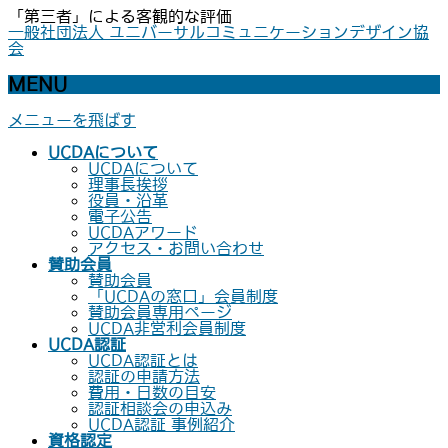
「第三者」による客観的な評価
一般社団法人 ユニバーサルコミュニケーションデザイン協
会
MENU
メニューを飛ばす
UCDAについて
UCDAについて
理事長挨拶
役員・沿革
電子公告
UCDAアワード
アクセス・お問い合わせ
賛助会員
賛助会員
「UCDAの窓口」会員制度
賛助会員専用ページ
UCDA非営利会員制度
UCDA認証
UCDA認証とは
認証の申請方法
費用・日数の目安
認証相談会の申込み
UCDA認証 事例紹介
資格認定