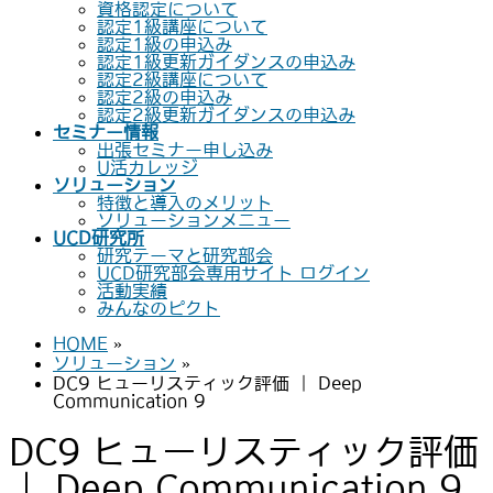
資格認定について
認定1級講座について
認定1級の申込み
認定1級更新ガイダンスの申込み
認定2級講座について
認定2級の申込み
認定2級更新ガイダンスの申込み
セミナー情報
出張セミナー申し込み
U活カレッジ
ソリューション
特徴と導入のメリット
ソリューションメニュー
UCD研究所
研究テーマと研究部会
UCD研究部会専用サイト ログイン
活動実績
みんなのピクト
HOME
»
ソリューション
»
DC9 ヒューリスティック評価 ｜ Deep
Communication 9
DC9 ヒューリスティック評価
｜ Deep Communication 9