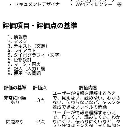
ドキュメントデザイナ
Webディレクター 等
ー
評価項目・評価点の基準
情報量
タスク
テキスト（文意）
レイアウト
タイポグラフィ（文字）
色彩設計
マーク・図表
記入（入力）欄
使用上の問題
評価の基準
評価点
評価内容
ユーザーが情報を理解するうえ
非常に問題
で、見えない、読めない、わから
-3点
あり
ない、伝わらないなど、タスクを
達成できないレベルの問題
ユーザーが情報を理解するうえ
で、見にくい、読みにくい、わか
問題あり
-2点
りにくい、伝わりにくいなど、タ
スクは達成できるが非常に時間と