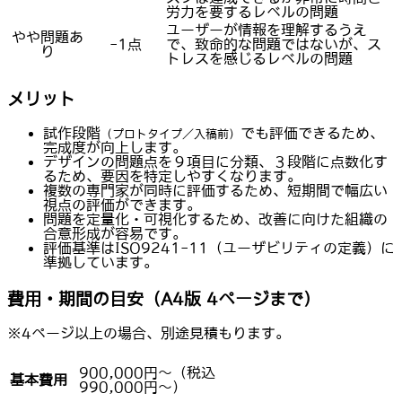
労力を要するレベルの問題
ユーザーが情報を理解するうえ
やや問題あ
-1点
で、致命的な問題ではないが、ス
り
トレスを感じるレベルの問題
メリット
試作段階
でも評価できるため、
（プロトタイプ／入稿前）
完成度が向上します。
デザインの問題点を９項目に分類、３段階に点数化す
るため、要因を特定しやすくなります。
複数の専門家が同時に評価するため、短期間で幅広い
視点の評価ができます。
問題を定量化・可視化するため、改善に向けた組織の
合意形成が容易です。
評価基準はISO9241-11（ユーザビリティの定義）に
準拠しています。
費用・期間の目安（A4版 4ページまで）
※4ページ以上の場合、別途見積もります。
900,000円〜（税込
基本費用
990,000円〜）