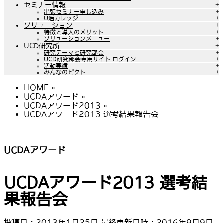
セミナー情報
出張セミナー申し込み
U活カレッジ
ソリューション
特徴と導入のメリット
ソリューションメニュー
UCD研究所
研究テーマと研究部会
UCD研究部会専用サイト ログイン
活動実績
みんなのピクト
HOME
»
UCDAアワード
»
UCDAアワード2013
»
UCDAアワード2013 選考結果報告会
UCDAアワード
UCDAアワード2013 選考結
果報告会
投稿日 : 2013年1月25日
最終更新日時 : 2016年9月9日