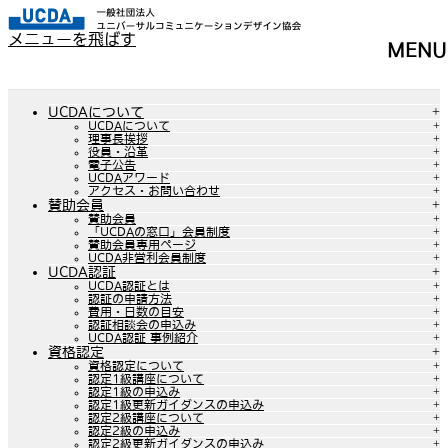
メニューを飛ばす
MENU
UCDAについて
UCDAについて
理事長挨拶
役員・沿革
電子公告
UCDAアワード
アクセス・お問い合わせ
賛助会員
賛助会員
「UCDAの窓口」会員制度
賛助会員専用ページ
UCDA非営利会員制度
UCDA認証
UCDA認証とは
認証の申請方法
費用・日数の目安
認証相談会の申込み
UCDA認証 事例紹介
資格認定
資格認定について
認定1級講座について
認定1級の申込み
認定1級更新ガイダンスの申込み
認定2級講座について
認定2級の申込み
認定2級更新ガイダンスの申込み