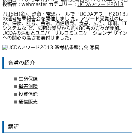
投稿者 :
webmaster
カテゴリー :
UCDAアワード2013
7月5日(金)、汐留・電通ホールで「UCDAアワード2013」
の選考結果報告会を開催しまし た。アワード受賞社のほ
か、保険、証券、金融、通信販売、食品、広告、印刷、IT
システムな ど、広範な業界から約480名の方々が参加。
UCDAの活動とユニバーサルコミュニケーションデ ザイン
への関心の高さを裏付けました。
各賞の紹介
生命保険
損害保険
投資信託
通信販売
講評