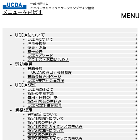
メニューを飛ばす
MENU
UCDAについて
UCDAについて
理事長挨拶
役員・沿革
電子公告
UCDAアワード
アクセス・お問い合わせ
賛助会員
賛助会員
「UCDAの窓口」会員制度
賛助会員専用ページ
UCDA非営利会員制度
UCDA認証
UCDA認証とは
認証の申請方法
費用・日数の目安
認証相談会の申込み
UCDA認証 事例紹介
資格認定
資格認定について
認定1級講座について
認定1級の申込み
認定1級更新ガイダンスの申込み
認定2級講座について
認定2級の申込み
認定2級更新ガイダンスの申込み