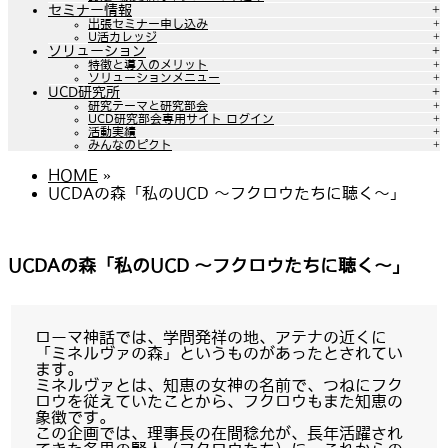
セミナー情報
出張セミナー申し込み
U活カレッジ
ソリューション
特徴と導入のメリット
ソリューションメニュー
UCD研究所
研究テーマと研究部会
UCD研究部会専用サイト ログイン
活動実績
みんなのピクト
HOME
»
UCDAの森「私のUCD ～フクロウたちに聴く～」
UCDAの森「私のUCD ～フクロウたちに聴く～」
ローマ神話では、学問発祥の地、アテナの近くに
「ミネルヴァの森」というものがあったとされてい
ます。
ミネルヴァとは、知恵の女神の名前で、つねにフク
ロウを従えていたことから、フクロウもまた知恵の
象徴です。
この企画では、理事長の在間稔允が、長年活躍され